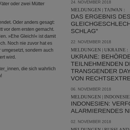
24. NOVEMBER 2018
 Väter oder zwei Mütter
MELDUNGEN | TAIWAN :
DAS ERGEBNIS DE
endet. Oder anders gesagt:
GLEICHGESCHLECHT
ritt vor dem ersten gemacht.
SCHLAG"
en. »Ehe Gleich!« ist damit
22. NOVEMBER 2018
eich. Noch nie zuvor hat es
MELDUNGEN | UKRAINE :
nur umgesetzt, sondern auch
UKRAINE: BEHÖRD
rt wird.
TEILNEHMENDEN 
er_innen, die sich wahrlich
TRANSGENDER DAY
n!
VON RECHTSEXTR
06. NOVEMBER 2018
MELDUNGEN | INDONESIEN
INDONESIEN: VERF
ALARMIERENDES N
02. NOVEMBER 2018
MELDUNGEN | RUSSLAND 