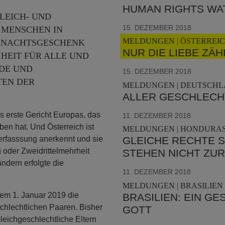
HUMAN RIGHTS WA
LEICH- UND
15. DEZEMBER 2018
 MENSCHEN IN
MELDUNGEN | ÖSTERREIC
IHNACHTSGESCHENK
NUR DIE LIEBE ZÄH
HEIT FÜR ALLE UND
DE UND
15. DEZEMBER 2018
TEN DER
MELDUNGEN | DEUTSCHL
ALLER GESCHLECHT
as erste Gericht Europas, das
11. DEZEMBER 2018
en hat. Und Österreich ist
MELDUNGEN | HONDURAS
GLEICHE RECHTE 
Verfasssung anerkennt und sie
 oder Zweidrittelmehrheit
STEHEN NICHT ZUR
ndern erfolgte die
11. DEZEMBER 2018
MELDUNGEN | BRASILIEN 
dem 1. Januar 2019 die
BRASILIEN: EIN G
chlechtlichen Paaren. Bisher
GOTT
eichgeschlechtliche Eltern