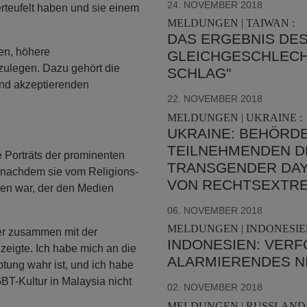
24. NOVEMBER 2018
rteufelt haben und sie einem
MELDUNGEN | TAIWAN :
DAS ERGEBNIS DE
en, höhere
GLEICHGESCHLECHT
zulegen. Dazu gehört die
SCHLAG"
und akzeptierenden
22. NOVEMBER 2018
MELDUNGEN | UKRAINE :
UKRAINE: BEHÖRD
TEILNEHMENDEN 
 Porträts der prominenten
TRANSGENDER DAY
 nachdem sie vom Religions-
VON RECHTSEXTR
den war, der den Medien
06. NOVEMBER 2018
MELDUNGEN | INDONESIEN
lder zusammen mit der
INDONESIEN: VERF
zeigte. Ich habe mich an die
ALARMIERENDES N
tung wahr ist, und ich habe
BT-Kultur in Malaysia nicht
02. NOVEMBER 2018
MELDUNGEN | RUSSLAND 