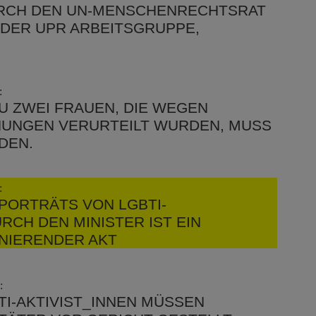
H DEN UN-MENSCHENRECHTSRAT (
 DER UPR ARBEITSGRUPPE, N
:
U ZWEI FRAUEN, DIE WEGEN
HUNGEN VERURTEILT WURDEN, MUSS
DEN.
:
PORTRÄTS VON LGBTI-
RCH DEN MINISTER IST EIN
INIERENDER AKT
:
TI-AKTIVIST_INNEN MÜSSEN