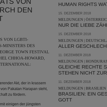
ÄTS VON
HUMAN RIGHTS WA
URCH DEN
15. DEZEMBER 2018
T
MELDUNGEN | ÖSTERREIC
NUR DIE LIEBE ZÄH
15. DEZEMBER 2018
S VON LGBTI-
MELDUNGEN | DEUTSCHL
ALLER GESCHLECHT
S-MINISTERS DES
EORGE TOWN FESTIVAL
11. DEZEMBER 2018
CHEL CHHOA-HOWARD,
MELDUNGEN | HONDURAS
TERNATIONAL:
GLEICHE RECHTE 
STEHEN NICHT ZUR
11. DEZEMBER 2018
nierender Akt, der in krassem
MELDUNGEN | BRASILIEN 
von Pakatan Harapan steht,
BRASILIEN: EIN G
haft zu fördern.
GOTT
 mit einigen der jüngsten