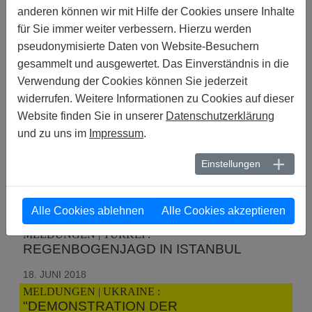
ABGELEHNT. ES IST ZEIT FÜR DEN
anderen können wir mit Hilfe der Cookies unsere Inhalte
REST DER STADT, DEM BEISPIEL ZU
für Sie immer weiter verbessern. Hierzu werden
FOLGEN.
pseudonymisierte Daten von Website-Besuchern
11. JULI 2018
gesammelt und ausgewertet. Das Einverständnis in die
MELDUNGEN | MALAYSIA :
Verwendung der Cookies können Sie jederzeit
BEENDET DIE DISKRIMINIERUNG UND
widerrufen. Weitere Informationen zu Cookies auf dieser
REPRESSALIEN GEGEN LGBTI!
Website finden Sie in unserer
Datenschutzerklärung
04. JULI 2018
und zu uns im
Impressum
.
MELDUNGEN | HONG KONG :
HONGKONG NÄHERT SICH DER
Einstellungen
GLEICHSTELLUNG VON LGBTI MIT
EINEM WEGWEISENDEN URTEIL AN
Alle Cookies ablehnen
Alle Cookies akzeptieren
03. JULI 2018
MELDUNGEN | TÜRKEI :
REGENBOGENJAGD IN ISTANBUL
18. JUNI 2018
MELDUNGEN | UKRAINE :
"DEMONSTRATION DER