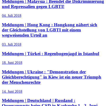
Meldungen | Malaysia :
Beendet die Diskriminierung
und Repressalien gegen LGBTI!
04. Juli 2018
Meldungen | Hong Kong :
Hongkong nähert sich
der Gleichstellung von LGBTI mit einem
wegweisenden Urteil an
03. Juli 2018
Meldungen | Türkei :
Regenbogenjagd in Istanbul
18. Juni 2018
Meldungen | Ukraine :
"Demonstration der
Gleichberechtigung" in Kiew ist ein neuer Triumph
der Menschenrechte
14. Juni 2018
Meldungen | Deutschland | Russland :
Queeramnesty beim CSD in Karlsruhe 1.- 2. Juni