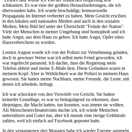
schikaniert. Es war eine der größten Herausforderungen, die ich
überwunden habe. Ich wurde beschuldigt, homosexuelle
Propaganda im Internet verbreitet zu haben. Mein Gesicht erschien
in den lokalen und nationalen Medien und auch in den sozialen
Medien. Mein Bild lief unter der Überschrift "Feinde der Nation".
Viele der Menschen in meiner Umgebung sind homophob und ich
hatte Angst, aus dem Haus zu gehen. Ich hatte Angst, Opfer eines
Hassverbrechens zu werden.
Letzten August wurde ich von der Polizei zur Vernehmung geladen,
doch in gewisser Weise war ich selbst mein Feind geworden, ich
war regelrecht paranoid. Ich dachte, dass die Regierung mein
Telefon abhört und meine E-Mails liest. Diese Gedanken waren in
meinem Kopf. Aber in Wirklichkeit war die Polizei in meinem Haus
gewesen. Sie hatten meine Nachbarn, meine Freunde, die Leute, mit
denen ich arbeitete, befragt.
Ich war schockiert von den Vorwürfe vor Gericht. Sie hatten
keinerlei Grundlage, es war so beängstigend zu erkennen, dass
diejenigen, die Macht hatten, tun konnten, was immer sie wollten.
Als Menschenrechtsaktivistin dachte ich, ich würde Menschen
unterstützen und Gutes tun, aber ich musste eine riesige Geldstrafe
zahlen, weil ich einfach auf Facebook gepostet hatte.
In den vergangenen drei Monaten habe ich wieder Energie sammeln