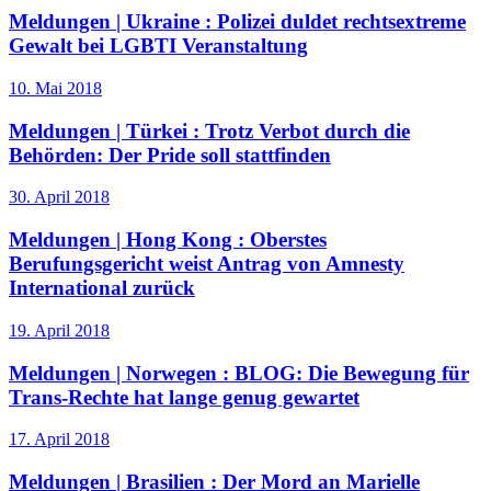
Meldungen | Ukraine :
Polizei duldet rechtsextreme
Gewalt bei LGBTI Veranstaltung
10. Mai 2018
Meldungen | Türkei :
Trotz Verbot durch die
Behörden: Der Pride soll stattfinden
30. April 2018
Meldungen | Hong Kong :
Oberstes
Berufungsgericht weist Antrag von Amnesty
International zurück
19. April 2018
Meldungen | Norwegen :
BLOG: Die Bewegung für
Trans-Rechte hat lange genug gewartet
17. April 2018
Meldungen | Brasilien :
Der Mord an Marielle