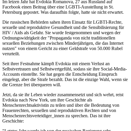
Im letzen Jahr hat Evdokia Romanova, 27 aus Russland auf
Facebook einen Beitrag über eine LGBTI-Ausstellung in St.
Petersburg gepostet. Was daraufhin folgte, hatte sie nicht erwartet.
Die russischen Behörden sahen ihren Einsatz für LGBTI-Rechte,
sexuelle und reproduktive Gesundheit und die Sensibilisierung für
HIV / Aids als Gefahr. Sie wurde festgenommen und wegen der
Ordnungswidrigkeit der "Propaganda von nicht traditionellen
sexuellen Beziehungen zwischen Minderjährigen, die das Internet
nutzen" von einem Gericht zu einer Geldstrafe von 50.000 Rubel
verurteilt.
Seit ihrer Festnahme kämpft Evdokia mit einem Verlust an
Selbstvertrauen und Selbstwertgefühl, sodass sie ihre Social-Media-
Accounts einstellte. Sie hat gegen die Entscheidung Einspruch
eingelegt, aber die Strafe bezahlt. Das ist die einzige Wahl, wenn sie
die Grenze frei überqueren will.
Jetzt, da sie ihr Leben wieder zusammensetzt und sich wehrt, reist
Evdokia nach New York, um ihre Geschichte als
Menschenrechtsaktivistin zu teilen und über die Bedeutung von
Frauenrechten, sexuellen und reproduktiven Rechten und von
Menschenrechtsverteidiger_innen zu sprechen. Das ist ihre
Geschichte:
"Letztes Jahr wurde ich von der russischen Regierung sehr