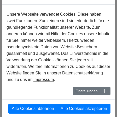
FREIGESPROCHEN!
Unsere Webseite verwendet Cookies. Diese haben
26. SEPTEMBER 2021
zwei Funktionen: Zum einen sind sie erforderlich für die
MELDUNGEN | SCHWEIZ :
SCHWEIZ: EIN MEILENSTEIN FÜR DIE
grundlegende Funktionalität unserer Website. Zum
GLEICHSTELLUNG
anderen können wir mit Hilfe der Cookies unsere Inhalte
für Sie immer weiter verbessern. Hierzu werden
23. SEPTEMBER 2021
pseudonymisierte Daten von Website-Besuchern
MELDUNGEN | PHILIPPINEN :
PHILIPPINEN: HASSVERBRECHEN
gesammelt und ausgewertet. Das Einverständnis in die
GEGEN LGBTQI+ IN BARMM DÜRFEN
Verwendung der Cookies können Sie jederzeit
NICHT UNGESTRAFT BLEIBEN
widerrufen. Weitere Informationen zu Cookies auf dieser
Website finden Sie in unserer
Datenschutzerklärung
06. SEPTEMBER 2021
und zu uns im
Impressum
.
MELDUNGEN | GHANA :
GHANA: ANTI-LGBTI GESETZ SCHÜRT
Einstellungen
HASS, VERFOLGUNG UND
DISKRIMINIERUNG
23. JULI 2021
Alle Cookies ablehnen
Alle Cookies akzeptieren
MELDUNGEN | OST-TIMOR :