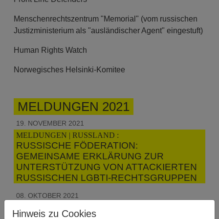
Menschenrechtszentrum "Memorial" (vom russischen
Justizministerium als "ausländischer Agent" eingestuft)
Human Rights Watch
Norwegisches Helsinki-Komitee
MELDUNGEN 2021
19. NOVEMBER 2021
MELDUNGEN | RUSSLAND :
RUSSISCHE FÖDERATION:
GEMEINSAME ERKLÄRUNG ZUR
UNTERSTÜTZUNG VON ATTACKIERTEN
RUSSISCHEN LGBTI-RECHTSGRUPPEN
08. OKTOBER 2021
MELDUNGEN | TÜRKEI :
Hinweis zu Cookies
TÜRKEI: PRIDE-TEILNEHMER_INNEN