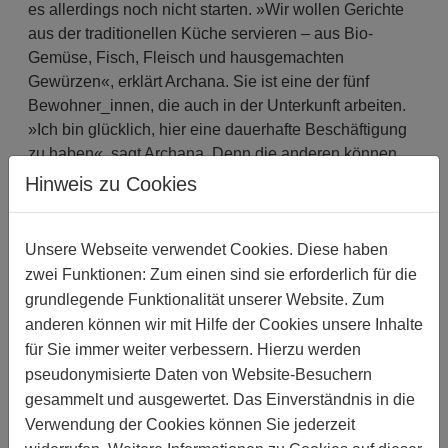
es allerdings noch nicht starten. »Wir wollen Gerichte
aus der traditionellen Küche servieren – aus Bio-
Gemüse, Fisch, Fleisch und hausgemachten
Gewürzen«, erklärt Archana. Sie ist eine der fünf
Bewohner_innen, die auch in der Unterkunft arbeiten.
»Ich bin glücklich, hier eine dauerhafte Beschäftigung
zu haben«, sagt Archana. Denn die anderen können
nur drei Monate in der Unterkunft bleiben.
Hinweis zu Cookies
»Ich hätte im März 2020 gehen sollen«, berichtet die
22-jährige Ameya, die im Dezember 2019 in die
Unsere Webseite verwendet Cookies. Diese haben
Einrichtung kam. »Aber dann kam der Lockdown, und
zwei Funktionen: Zum einen sind sie erforderlich für die
ich konnte noch ein paar Monate länger bleiben.« Im
grundlegende Funktionalität unserer Website. Zum
Juni 2019 hatte sie ihre Hormontherapie begonnen,
anderen können wir mit Hilfe der Cookies unsere Inhalte
und danach war die Situation in ihrer Familie
für Sie immer weiter verbessern. Hierzu werden
unerträglich geworden. »Ich bin dabei, mein
pseudonymisierte Daten von Website-Besuchern
Wirtschaftsstudium abzuschließen, erzählt sie. »Ich
gesammelt und ausgewertet. Das Einverständnis in die
hoffe, anschließend einen Job in einem Büro zu finden.
Verwendung der Cookies können Sie jederzeit
Aber mir ist klar, dass das nicht einfach wird, da die