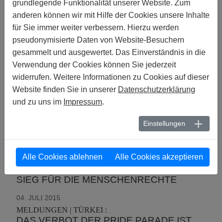
grundlegende Funktionalität unserer Website. Zum
27. SEPTEMBER 2015
anderen können wir mit Hilfe der Cookies unsere Inhalte
MELDUNGEN | TÜRKEI :
für Sie immer weiter verbessern. Hierzu werden
SIEBEN JAHRE SIND VERGANGEN UND
pseudonymisierte Daten von Website-Besuchern
IMMER NOCH KEINE GERECHTIGKEIT
gesammelt und ausgewertet. Das Einverständnis in die
FÜR AHMET YÝLDÝZ
Verwendung der Cookies können Sie jederzeit
26. SEPTEMBER 2015
widerrufen. Weitere Informationen zu Cookies auf dieser
MELDUNGEN | POLEN :
Website finden Sie in unserer
Datenschutzerklärung
POLEN BENACHTEILIGT HUNDERTE
und zu uns im
Impressum
.
OPFER VON HASSVERBRECHEN
Einstellungen
04. JULI 2015
MELDUNGEN | USA :
AMNESTY INTERNATIONAL USA:
ENTSCHEIDUNG DES OBERSTEN
Alle Cookies ablehnen
Alle Cookies akzeptieren
GERICHTS ÜBER HOMO-EHE IST EIN
SIEG FÜR DIE MENSCHENRECHTE
04. JULI 2015
MELDUNGEN | TÜRKEI :
DAS VERBOT DER PRIDE PARADE IST