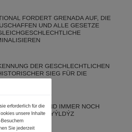
IONAL FORDERT GRENADA AUF, DIE
USCHAFFEN UND ALLE GESETZE
 GLEICHGESCHLECHTLICHE
INALISIEREN
KENNUNG DER GESCHLECHTLICHEN
 HISTORISCHER SIEG FÜR DIE
IN IRLAND
ND VERGANGEN UND IMMER NOCH
 erforderlich für die
EIT FÜR AHMET YÝLDÝZ
Cookies unsere Inhalte
e-Besuchern
en Sie jederzeit