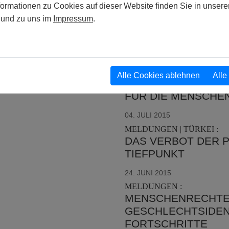
MELDUNGEN | POLEN :
formationen zu Cookies auf dieser Website finden Sie in unsere
POLEN BENACHTEI
und zu uns im
Impressum
.
HASSVERBRECHEN
04. JULI 2015
MELDUNGEN | USA :
AMNESTY INTERNA
Alle Cookies ablehnen
Alle
OBERSTEN GERICHT
FÜR DIE MENSCHE
04. JULI 2015
MELDUNGEN | TÜRKEI :
DAS VERBOT DER P
TIEFPUNKT
24. JUNI 2015
MELDUNGEN :
MENSCHENRECHTE,
GESCHLECHTSIDENT
FORTSCHRITTE