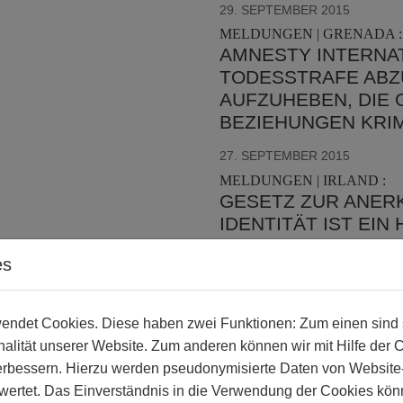
29. SEPTEMBER 2015
MELDUNGEN | GRENADA :
AMNESTY INTERNAT
TODESSTRAFE ABZ
AUFZUHEBEN, DIE
BEZIEHUNGEN KRIM
27. SEPTEMBER 2015
MELDUNGEN | IRLAND :
GESETZ ZUR ANER
IDENTITÄT IST EIN
MENSCHENRECHTE 
es
27. SEPTEMBER 2015
MELDUNGEN | TÜRKEI :
SIEBEN JAHRE SI
ndet Cookies. Diese haben zwei Funktionen: Zum einen sind sie
KEINE GERECHTIGK
alität unserer Website. Zum anderen können wir mit Hilfe der 
verbessern. Hierzu werden pseudonymisierte Daten von Websit
26. SEPTEMBER 2015
rtet. Das Einverständnis in die Verwendung der Cookies könn