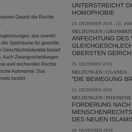
UNTERSTREICHT DI
HOMOPHOBIE
ressiven Gesetz die Rechte
23. DEZEMBER 2015 - 23. JA
.
MELDUNGEN | GROSSBRIT
angleichungen, das sowohl
ANFECHTUNG DES 
 die Spielräume für gewollte
GLEICHGESCHLECH
n Geschlechtsidentität bedarf
OBERSTEN GERIC
ng. Auch Zwangsscheidungen
ese weit reichenden Rechte
05. DEZEMBER 2015
ysische Autonomie. Das
MELDUNGEN | UGANDA :
"DIE BEWEGUNG BR
setz besitzt
01. DEZEMBER 2015
MELDUNGEN | INDONESIEN
FORDERUNG NACH
MENSCHENRECHTS
DES NEUEN ISLAM
28. NOVEMBER 2015