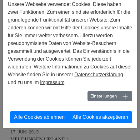
GERICHTS ÜBER HOMO-EHE IST EIN
Unsere Webseite verwendet Cookies. Diese haben
SIEG FÜR DIE MENSCHENRECHTE
zwei Funktionen: Zum einen sind sie erforderlich für die
grundlegende Funktionalität unserer Website. Zum
04. JULI 2015
anderen können wir mit Hilfe der Cookies unsere Inhalte
MELDUNGEN | TÜRKEI :
DAS VERBOT DER PRIDE PARADE IST
für Sie immer weiter verbessern. Hierzu werden
EIN NEUER TIEFPUNKT
pseudonymisierte Daten von Website-Besuchern
gesammelt und ausgewertet. Das Einverständnis in die
24. JUNI 2015
Verwendung der Cookies können Sie jederzeit
MELDUNGEN :
widerrufen. Weitere Informationen zu Cookies auf dieser
MENSCHENRECHTE, SEXUELLE
ORIENTIERUNG UND
Website finden Sie in unserer
Datenschutzerklärung
GESCHLECHTSIDENTITÄT: ZEIT FÜR
und zu uns im
Impressum
.
WEITERE FORTSCHRITTE
Einstellungen
17. JUNI 2015
MELDUNGEN | LETTLAND :
FÜR EINE FRIEDLICHE EUROPRIDE
Alle Cookies ablehnen
Alle Cookies akzeptieren
PARADE EINTRETEN
17. JUNI 2015
MELDUNGEN | IRLAND :