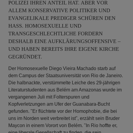
POLIZEI IHREN ANTEIL HAT. ABER VOR
ALLEM KONSERVATIVE POLITIKER UND
EVANGELIKALE PREDIGER SCHÜREN DEN
HASS. HOMOSEXUELLE UND
TRANSGESCHLECHTLICHE FORDERN
DESHALB EINE AUFKLÄRUNGSOFFENSIVE –
UND HABEN BEREITS IHRE EIGENE KIRCHE
GEGRÜNDET.
Der Homosexuelle Diego Vieira Machado starb auf
dem Campus der Staatsuniversität von Rio de Janeiro.
Die halbnackte, verstümmelte Leiche des 29-jährigen
Literaturstudenten aus Belém am Amazonas wurde im
vergangenen Juli mit Folterspuren und
Kopfverletzungen am Ufer der Guanabara-Bucht
gefunden. "Er flüchtete vor der Homophobie, die bei
uns im Norden weit verbreitet ist", erzählt sein Bruder
Maycon in einem Vorort von Belém. "In Rio hoffte er,
eine liberale Gesellschaft zu finden, die sein