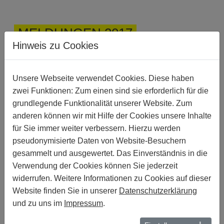
MELDUNGEN 2017
Hinweis zu Cookies
07. DEZEMBER 2017
MELDUNGEN | KAMERUN | SÜDAFRIKA |
UGANDA | KENIA | DEUTSCHLAND :
Unsere Webseite verwendet Cookies. Diese haben
WANDERAUSSTELLUNG ZU "20 JAHREN
zwei Funktionen: Zum einen sind sie erforderlich für die
QUEERAMNESTY" FEIERT IHRE
grundlegende Funktionalität unserer Website. Zum
PREMIERE IM KARLSRUHER
STAATSTHEATER
anderen können wir mit Hilfe der Cookies unsere Inhalte
für Sie immer weiter verbessern. Hierzu werden
07. DEZEMBER 2017
pseudonymisierte Daten von Website-Besuchern
MELDUNGEN | AUSTRALIEN :
gesammelt und ausgewertet. Das Einverständnis in die
EHE FÜR ALLE: GUTES ERGEBNIS,
Verwendung der Cookies können Sie jederzeit
FÜRCHTERLICHER PROZESS
widerrufen. Weitere Informationen zu Cookies auf dieser
04. DEZEMBER 2017
Website finden Sie in unserer
Datenschutzerklärung
MELDUNGEN | HONG KONG :
und zu uns im
Impressum
.
BODYBUILDING UND BIKINIS:
HONGKONGER SPORTLER_IN KÄMPFT