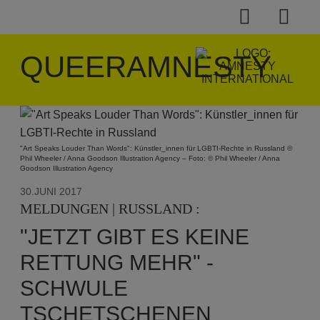
QUEERAMNESTY
"Art Speaks Louder Than Words": Künstler_innen für LGBTI-Rechte in Russland ©
Phil Wheeler / Anna Goodson Illustration Agency – Foto: © Phil Wheeler / Anna
Goodson Illustration Agency
30.JUNI 2017
MELDUNGEN | RUSSLAND :
"JETZT GIBT ES KEINE
RETTUNG MEHR" -
SCHWULE
TSCHETSCHENEN