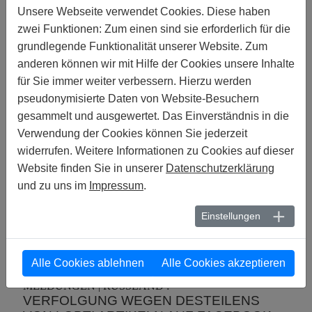
RECHTE INTERGESCHLECHTLICHER
Unsere Webseite verwendet Cookies. Diese haben
MENSCHEN 2017
zwei Funktionen: Zum einen sind sie erforderlich für die
grundlegende Funktionalität unserer Website. Zum
04. NOVEMBER 2017
anderen können wir mit Hilfe der Cookies unsere Inhalte
MELDUNGEN | INDONESIEN :
für Sie immer weiter verbessern. Hierzu werden
VERHAFTUNG VON 51 PERSONEN
VERSTÄRKT FEINDLICHES UMFELD FÜR
pseudonymisierte Daten von Website-Besuchern
LGBTI
gesammelt und ausgewertet. Das Einverständnis in die
Verwendung der Cookies können Sie jederzeit
26. OKTOBER 2017
widerrufen. Weitere Informationen zu Cookies auf dieser
MELDUNGEN | DEUTSCHLAND :
Website finden Sie in unserer
Datenschutzerklärung
ZURECHTGESCHNITTEN
und zu uns im
Impressum
.
20. OKTOBER 2017
WELTWEIT | MELDUNGEN :
Einstellungen
STOPPT DIE PATHOLOGISIERUNG VON
TRANS* WELTWEIT
Alle Cookies ablehnen
Alle Cookies akzeptieren
18. OKTOBER 2017
MELDUNGEN | RUSSLAND :
VERFOLGUNG WEGEN DESTEILENS