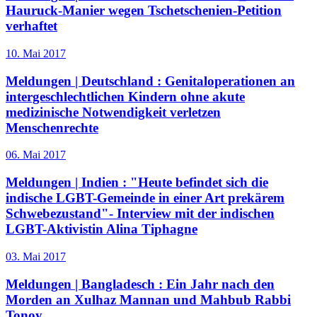
Hauruck-Manier wegen Tschetschenien-Petition
verhaftet
10. Mai 2017
Meldungen | Deutschland :
Genitaloperationen an
intergeschlechtlichen Kindern ohne akute
medizinische Notwendigkeit verletzen
Menschenrechte
06. Mai 2017
Meldungen | Indien :
"Heute befindet sich die
indische LGBT-Gemeinde in einer Art prekärem
Schwebezustand"- Interview mit der indischen
LGBT-Aktivistin Alina Tiphagne
03. Mai 2017
Meldungen | Bangladesch :
Ein Jahr nach den
Morden an Xulhaz Mannan und Mahbub Rabbi
Tonoy