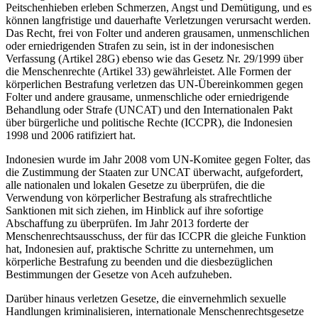
Peitschenhieben erleben Schmerzen, Angst und Demütigung, und es
können langfristige und dauerhafte Verletzungen verursacht werden.
Das Recht, frei von Folter und anderen grausamen, unmenschlichen
oder erniedrigenden Strafen zu sein, ist in der indonesischen
Verfassung (Artikel 28G) ebenso wie das Gesetz Nr. 29/1999 über
die Menschenrechte (Artikel 33) gewährleistet. Alle Formen der
körperlichen Bestrafung verletzen das UN-Übereinkommen gegen
Folter und andere grausame, unmenschliche oder erniedrigende
Behandlung oder Strafe (UNCAT) und den Internationalen Pakt
über bürgerliche und politische Rechte (ICCPR), die Indonesien
1998 und 2006 ratifiziert hat.
Indonesien wurde im Jahr 2008 vom UN-Komitee gegen Folter, das
die Zustimmung der Staaten zur UNCAT überwacht, aufgefordert,
alle nationalen und lokalen Gesetze zu überprüfen, die die
Verwendung von körperlicher Bestrafung als strafrechtliche
Sanktionen mit sich ziehen, im Hinblick auf ihre sofortige
Abschaffung zu überprüfen. Im Jahr 2013 forderte der
Menschenrechtsausschuss, der für das ICCPR die gleiche Funktion
hat, Indonesien auf, praktische Schritte zu unternehmen, um
körperliche Bestrafung zu beenden und die diesbezüglichen
Bestimmungen der Gesetze von Aceh aufzuheben.
Darüber hinaus verletzen Gesetze, die einvernehmlich sexuelle
Handlungen kriminalisieren, internationale Menschenrechtsgesetze