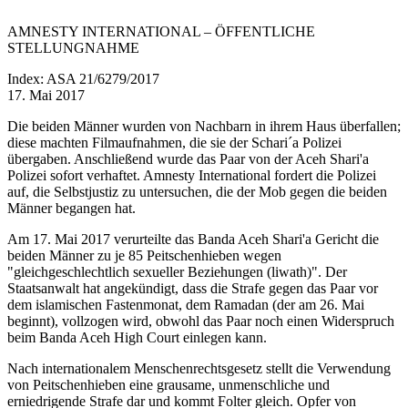
AMNESTY INTERNATIONAL – ÖFFENTLICHE
STELLUNGNAHME
Index: ASA 21/6279/2017
17. Mai 2017
Die beiden Männer wurden von Nachbarn in ihrem Haus überfallen;
diese machten Filmaufnahmen, die sie der Schari´a Polizei
übergaben. Anschließend wurde das Paar von der Aceh Shari'a
Polizei sofort verhaftet. Amnesty International fordert die Polizei
auf, die Selbstjustiz zu untersuchen, die der Mob gegen die beiden
Männer begangen hat.
Am 17. Mai 2017 verurteilte das Banda Aceh Shari'a Gericht die
beiden Männer zu je 85 Peitschenhieben wegen
"gleichgeschlechtlich sexueller Beziehungen (liwath)". Der
Staatsanwalt hat angekündigt, dass die Strafe gegen das Paar vor
dem islamischen Fastenmonat, dem Ramadan (der am 26. Mai
beginnt), vollzogen wird, obwohl das Paar noch einen Widerspruch
beim Banda Aceh High Court einlegen kann.
Nach internationalem Menschenrechtsgesetz stellt die Verwendung
von Peitschenhieben eine grausame, unmenschliche und
erniedrigende Strafe dar und kommt Folter gleich. Opfer von