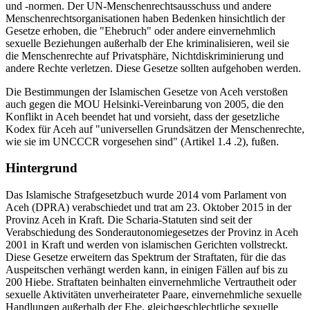
und -normen. Der UN-Menschenrechtsausschuss und andere
Menschenrechtsorganisationen haben Bedenken hinsichtlich der
Gesetze erhoben, die "Ehebruch" oder andere einvernehmlich
sexuelle Beziehungen außerhalb der Ehe kriminalisieren, weil sie
die Menschenrechte auf Privatsphäre, Nichtdiskriminierung und
andere Rechte verletzen. Diese Gesetze sollten aufgehoben werden.
Die Bestimmungen der Islamischen Gesetze von Aceh verstoßen
auch gegen die MOU Helsinki-Vereinbarung von 2005, die den
Konflikt in Aceh beendet hat und vorsieht, dass der gesetzliche
Kodex für Aceh auf "universellen Grundsätzen der Menschenrechte,
wie sie im UNCCCR vorgesehen sind" (Artikel 1.4 .2), fußen.
Hintergrund
Das Islamische Strafgesetzbuch wurde 2014 vom Parlament von
Aceh (DPRA) verabschiedet und trat am 23. Oktober 2015 in der
Provinz Aceh in Kraft. Die Scharia-Statuten sind seit der
Verabschiedung des Sonderautonomiegesetzes der Provinz in Aceh
2001 in Kraft und werden von islamischen Gerichten vollstreckt.
Diese Gesetze erweitern das Spektrum der Straftaten, für die das
Auspeitschen verhängt werden kann, in einigen Fällen auf bis zu
200 Hiebe. Straftaten beinhalten einvernehmliche Vertrautheit oder
sexuelle Aktivitäten unverheirateter Paare, einvernehmliche sexuelle
Handlungen außerhalb der Ehe, gleichgeschlechtliche sexuelle