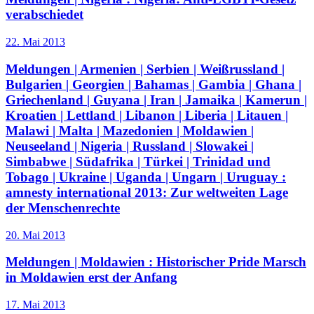
verabschiedet
22. Mai 2013
Meldungen | Armenien | Serbien | Weißrussland |
Bulgarien | Georgien | Bahamas | Gambia | Ghana |
Griechenland | Guyana | Iran | Jamaika | Kamerun |
Kroatien | Lettland | Libanon | Liberia | Litauen |
Malawi | Malta | Mazedonien | Moldawien |
Neuseeland | Nigeria | Russland | Slowakei |
Simbabwe | Südafrika | Türkei | Trinidad und
Tobago | Ukraine | Uganda | Ungarn | Uruguay :
amnesty international 2013: Zur weltweiten Lage
der Menschenrechte
20. Mai 2013
Meldungen | Moldawien :
Historischer Pride Marsch
in Moldawien erst der Anfang
17. Mai 2013