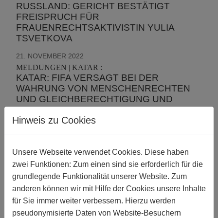
RUSSLAND: GERICHT BESTÄTIGT
FREISPRUCH FÜR
FRAUENRECHTSAKTIVISTIN YULIA
TSVETKOVA
21. NOVEMBER 2022
MELDUNGEN | KATAR :
KATAR: FIFA VERSAGT BEI DER
WAHRUNG VON MENSCHENRECHTEN
UND GLEICHBERECHTIGUNG UND
DROHT SPIELERN MIT SANKTIONEN
Hinweis zu Cookies
16. NOVEMBER 2022
MELDUNGEN | PAKISTAN :
PAKISTAN: VERBOT DES FILMS
Unsere Webseite verwendet Cookies. Diese haben
„JOYLAND“, DER EINE TRANS-PERSON
zwei Funktionen: Zum einen sind sie erforderlich für die
ZEIGT, MUSS SOFORT RÜCKGÄNGIG
grundlegende Funktionalität unserer Website. Zum
GEMACHT WERDEN
anderen können wir mit Hilfe der Cookies unsere Inhalte
14. NOVEMBER 2022
für Sie immer weiter verbessern. Hierzu werden
MELDUNGEN | ASIEN | BANGLADESCH | JAPAN |
pseudonymisierte Daten von Website-Besuchern