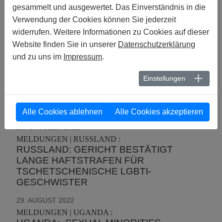
SINGAPUR | PAKISTAN | CHINA | INDIEN |
gesammelt und ausgewertet. Das Einverständnis in die
PHILIPPINEN | SRI LANKA | SÜDKOREA | TONGA :
Verwendung der Cookies können Sie jederzeit
ASIEN: „PANDEMIE ODER NICHT, WIR
widerrufen. Weitere Informationen zu Cookies auf dieser
HABEN DAS RECHT ZU LEBEN“
Website finden Sie in unserer
Datenschutzerklärung
27. OKTOBER 2022
und zu uns im
Impressum
.
MELDUNGEN | RUSSLAND :
RUSSLAND: ERSTE VERABSCHIEDUNG
Einstellungen
EINES ANTI-LGBTI-GESETZES
VERSCHÄRFT STAATLICH
SANKTIONIERTE HOMOPHOBIE
Alle Cookies ablehnen
Alle Cookies akzeptieren
25. OKTOBER 2022
MELDUNGEN | RUSSLAND :
RUSSLAND: GERICHT BESTÄTIGT
LANGE HAFTSTRAFEN FÜR
TSCHETSCHENISCHE LGBTI-
GESCHWISTER
29. AUGUST 2022
MELDUNGEN | UGANDA :