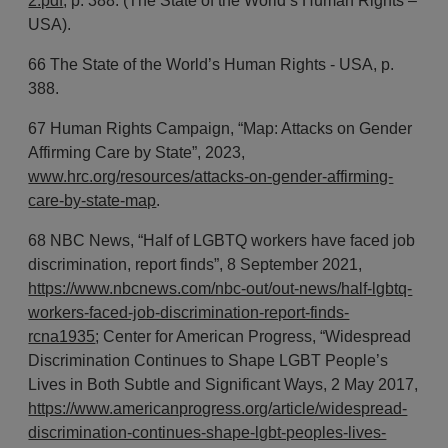
2.pdf
, p. 388. (The State of the World’s Human Rights –
USA).
66 The State of the World’s Human Rights - USA, p.
388.
67 Human Rights Campaign, “Map: Attacks on Gender
Affirming Care by State”, 2023,
www.hrc.org/resources/attacks-on-gender-affirming-
care-by-state-map
.
68 NBC News, “Half of LGBTQ workers have faced job
discrimination, report finds”, 8 September 2021,
https://www.nbcnews.com/nbc-out/out-news/half-lgbtq-
workers-faced-job-discrimination-report-finds-
rcna1935
; Center for American Progress, “Widespread
Discrimination Continues to Shape LGBT People’s
Lives in Both Subtle and Significant Ways, 2 May 2017,
https://www.americanprogress.org/article/widespread-
discrimination-continues-shape-lgbt-peoples-lives-