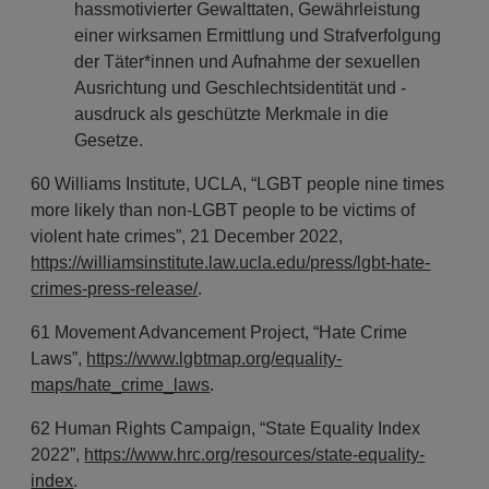
hassmotivierter Gewalttaten, Gewährleistung
einer wirksamen Ermittlung und Strafverfolgung
der Täter*innen und Aufnahme der sexuellen
Ausrichtung und Geschlechtsidentität und -
ausdruck als geschützte Merkmale in die
Gesetze.
60 Williams Institute, UCLA, “LGBT people nine times
more likely than non-LGBT people to be victims of
violent hate crimes”, 21 December 2022,
https://williamsinstitute.law.ucla.edu/press/lgbt-hate-
crimes-press-release/
.
61 Movement Advancement Project, “Hate Crime
Laws”,
https://www.lgbtmap.org/equality-
maps/hate_crime_laws
.
62 Human Rights Campaign, “State Equality Index
2022”,
https://www.hrc.org/resources/state-equality-
index
.