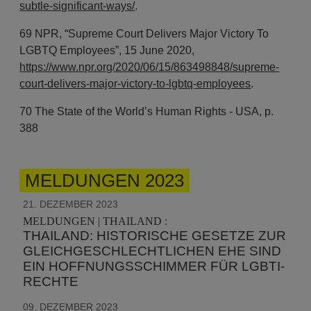
subtle-significant-ways/
.
69 NPR, “Supreme Court Delivers Major Victory To
LGBTQ Employees”, 15 June 2020,
https://www.npr.org/2020/06/15/863498848/supreme-
court-delivers-major-victory-to-lgbtq-employees
.
70 The State of the World’s Human Rights - USA, p.
388
MELDUNGEN 2023
21. DEZEMBER 2023
MELDUNGEN | THAILAND :
THAILAND: HISTORISCHE GESETZE ZUR
GLEICHGESCHLECHTLICHEN EHE SIND
EIN HOFFNUNGSSCHIMMER FÜR LGBTI-
RECHTE
09. DEZEMBER 2023