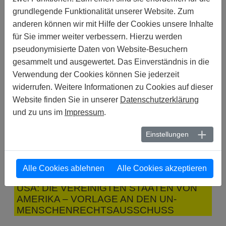
VÖLKER
grundlegende Funktionalität unserer Website. Zum
anderen können wir mit Hilfe der Cookies unsere Inhalte
17. OKTOBER 2023
für Sie immer weiter verbessern. Hierzu werden
MELDUNGEN | INDIEN :
INDIEN: DIE FEHLGESCHLAGENE
pseudonymisierte Daten von Website-Besuchern
LEGALISIERUNG DER
gesammelt und ausgewertet. Das Einverständnis in die
GLEICHGESCHLECHTLICHEN EHE IST
Verwendung der Cookies können Sie jederzeit
EIN "RÜCKSCHLAG" FÜR DIE
widerrufen. Weitere Informationen zu Cookies auf dieser
MENSCHENRECHTE
Website finden Sie in unserer
Datenschutzerklärung
und zu uns im
Impressum
.
09. OKTOBER 2023
MELDUNGEN | SÜDKOREA :
SÜDKOREA: VORLAGE AN DEN UN-
Einstellungen
MENSCHENRECHTSAUSSCHUSS
09. OKTOBER 2023
Alle Cookies ablehnen
Alle Cookies akzeptieren
MELDUNGEN | USA :
USA: DIE VEREINIGTEN STAATEN VON
AMERIKA – VORLAGE AN DEN UN-
MENSCHENRECHTSAUSSCHUSS