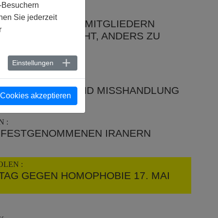
e-Besuchern
ELTWEIT :
en Sie jederzeit
DAS VON MERSI-MITGLIEDERN
r
BUCH "DAS RECHT, ANDERS ZU
Einstellungen
EPTEMBER 2007
AYSIA :
EIT / FOLTER UND MISSHANDLUNG
 Cookies akzeptieren
 :
 FESTGENOMMENEN IRANERN
OLEN :
TAG GEGEN HOMOPHOBIE 17. MAI