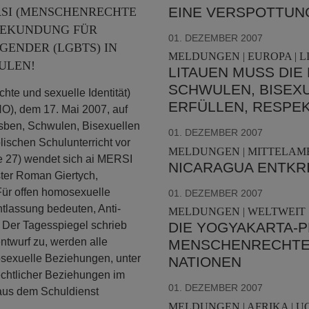
EINE VERSPOTTUN
RSI (MENSCHENRECHTE
SBEKUNDUNG FÜR
01. DEZEMBER 2007
GENDER (LGBTS) IN
MELDUNGEN | EUROPA | L
ULEN!
LITAUEN MUSS DI
SCHWULEN, BISEX
te und sexuelle Identität)
ERFÜLLEN, RESPE
O), dem 17. Mai 2007, auf
sben, Schwulen, Bisexuellen
01. DEZEMBER 2007
ischen Schulunterricht vor
MELDUNGEN | MITTELAME
ße 27) wendet sich ai MERSI
NICARAGUA ENTKR
ter Roman Giertych,
Für offen homosexuelle
01. DEZEMBER 2007
tlassung bedeuten, Anti-
MELDUNGEN | WELTWEIT 
. Der Tagesspiegel schrieb
DIE YOGYAKARTA-P
twurf zu, werden alle
MENSCHENRECHTEN
osexuelle Beziehungen, unter
NATIONEN
lechtlicher Beziehungen im
01. DEZEMBER 2007
aus dem Schuldienst
MELDUNGEN | AFRIKA | U