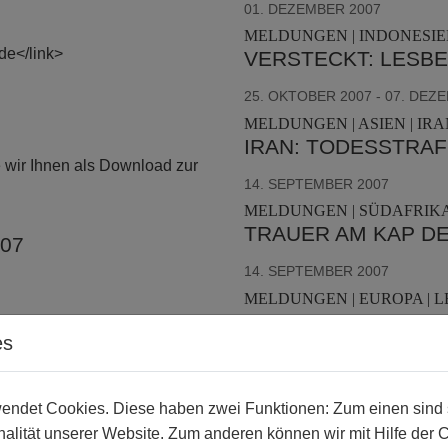
01. DEZEMBER 2007
MELDUNGEN | INDONESIEN
de</link>
VERSTECKT: LESBE
25. OKTOBER 2007 - 07. DEZ
MELDUNGEN | ASIEN | IRAN
IRAN: TODESSTRAF
ie wir Ihnen als Download zur
14. SEPTEMBER 2007
MELDUNGEN | SÜDAFRIKA
TRAUER AM KAP D
007
14. SEPTEMBER 2007
MELDUNGEN | EUROPA | L
GAY PRIDE VS. NO 
es
14. SEPTEMBER 2007
MELDUNGEN | EUROPA | P
KEINE HOMOPHOBI
ndet Cookies. Diese haben zwei Funktionen: Zum einen sind sie
alität unserer Website. Zum anderen können wir mit Hilfe der 
01. SEPTEMBER 2007