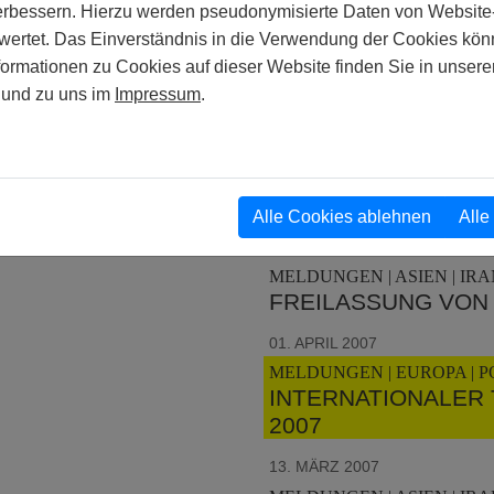
verbessern. Hierzu werden pseudonymisierte Daten von Websit
MELDUNGEN | EUROPA | W
rtet. Das Einverständnis in die Verwendung der Cookies könn
NEUERSCHEINUNG:
formationen zu Cookies auf dieser Website finden Sie in unsere
HERAUSGEGEBENE 
und zu uns im
Impressum
.
SEIN"
01. SEPTEMBER 2007 - 15. S
MELDUNGEN | ASIEN | MAL
SORGE UM SICHERH
Alle Cookies ablehnen
Alle
06. JUNI 2007
MELDUNGEN | ASIEN | IRAN
FREILASSUNG VON
01. APRIL 2007
MELDUNGEN | EUROPA | P
INTERNATIONALER 
2007
13. MÄRZ 2007