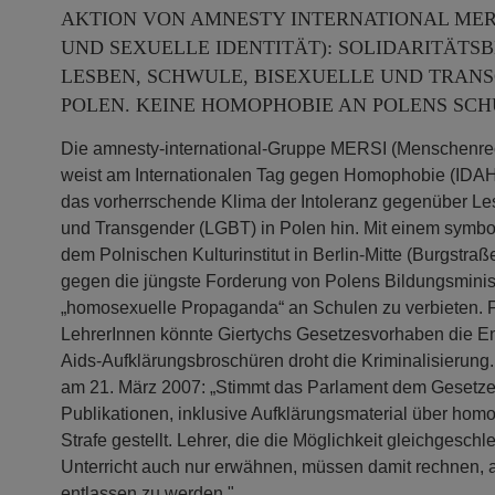
AKTION VON AMNESTY INTERNATIONAL ME
UND SEXUELLE IDENTITÄT): SOLIDARITÄT
LESBEN, SCHWULE, BISEXUELLE UND TRANS
POLEN. KEINE HOMOPHOBIE AN POLENS SCH
Die amnesty-international-Gruppe MERSI (Menschenrech
weist am Internationalen Tag gegen Homophobie (IDAH
das vorherrschende Klima der Intoleranz gegenüber Le
und Transgender (LGBT) in Polen hin. Mit einem symbol
dem Polnischen Kulturinstitut in Berlin-Mitte (Burgstra
gegen die jüngste Forderung von Polens Bildungsminis
„homosexuelle Propaganda“ an Schulen zu verbieten. 
LehrerInnen könnte Giertychs Gesetzesvorhaben die En
Aids-Aufklärungsbroschüren droht die Kriminalisierung
am 21. März 2007: „Stimmt das Parlament dem Gesetzen
Publikationen, inklusive Aufklärungsmaterial über hom
Strafe gestellt. Lehrer, die die Möglichkeit gleichgesch
Unterricht auch nur erwähnen, müssen damit rechnen, 
entlassen zu werden."