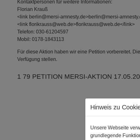
Kontaktpersonen für weitere Informationen:
Florian Krauß
<link berlin@mersi-amnesty.de>berlin@mersi-amnesty.
<link florikrauss@web.de>florikrauss@web.de</link>
Telefon: 030-61204597
Mobil: 0178-1843113
Für diese Aktion haben wir eine Petition vorbereitet. D
Verfügung stellen.
1 79 PETITION MERSI-AKTION 17.05.2
Hinweis zu Cooki
Unsere Webseite verwe
grundlegende Funktion