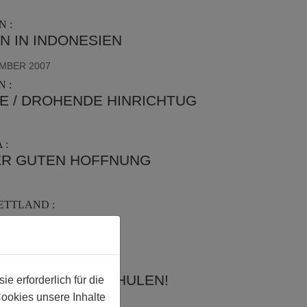
 :
N IN INDONESIEN
EMBER 2007
 :
E / DROHENDE HINRICHTUG
 :
ER GUTEN HOFFNUNG
ETTLAND :
PRIDE IN RIGA
OLEN :
E AN POLENS SCHULEN!
 erforderlich für die
Cookies unsere Inhalte