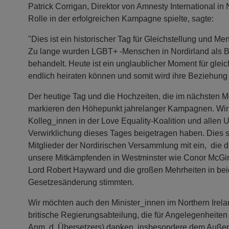
Patrick Corrigan, Direktor von Amnesty International in 
Rolle in der erfolgreichen Kampagne spielte, sagte:
"Dies ist ein historischer Tag für Gleichstellung und Me
Zu lange wurden LGBT+ -Menschen in Nordirland als B
behandelt. Heute ist ein unglaublicher Moment für glei
endlich heiraten können und somit wird ihre Beziehung 
Der heutige Tag und die Hochzeiten, die im nächsten M
markieren den Höhepunkt jahrelanger Kampagnen. Wi
Kolleg_innen in der Love Equality-Koalition und allen U
Verwirklichung dieses Tages beigetragen haben. Dies s
Mitglieder der Nordirischen Versammlung mit ein, die 
unsere Mitkämpfenden in Westminster wie Conor McGin
Lord Robert Hayward und die großen Mehrheiten in beid
Gesetzesänderung stimmten.
Wir möchten auch den Minister_innen im Northern Irelan
britische Regierungsabteilung, die für Angelegenheiten 
Anm. d. Übersetzers) danken, insbesondere dem Außenm