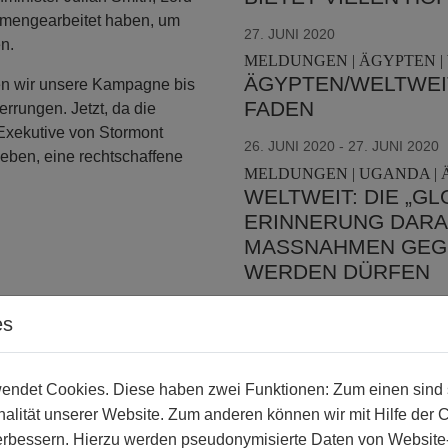
mmengearbeitet haben, um
27. JUNI 2020
n.
MELDUNGEN | ÄGYPTEN | 
ÄGYPTEN/WELTWEI
en wir unsere Kampagne bis
FADEN
rrungen. Jetzt, da die
 Exekutive von Stormont
26. JUNI 2020 - 27. JUNI 2020
r leben, eine rechtschaffene
MELDUNGEN | UGANDA | ÄG
WELTWEIT: DIE „GL
ERINNERUNG DARAN
MASSNAHMEN GEGEN
ERDEN DÜRFEN
19. JUNI 2020
es
MELDUNGEN | WELTWEIT 
WELTWEIT: SCHUT
LGBTI-MENSCHEN 
ndet Cookies. Diese haben zwei Funktionen: Zum einen sind sie
alität unserer Website. Zum anderen können wir mit Hilfe der 
15. JUNI 2020
verbessern. Hierzu werden pseudonymisierte Daten von Websit