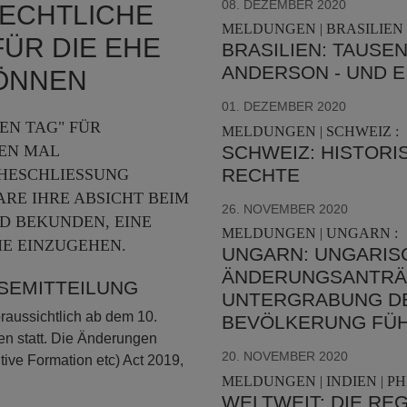
08. DEZEMBER 2020
LECHTLICHE
MELDUNGEN | BRASILIEN 
ÜR DIE EHE
BRASILIEN: TAUSE
ANDERSON - UND 
KÖNNEN
01. DEZEMBER 2020
EN TAG" FÜR
MELDUNGEN | SCHWEIZ :
SCHWEIZ: HISTORI
N MAL G
RECHTE
SCHLIESSUNG AN
IHRE ABSICHT BEIM GE
26. NOVEMBER 2020
BEKUNDEN, EINE BÜ
MELDUNGEN | UNGARN :
 EINZUGEHEN.
UNGARN: UNGARIS
ÄNDERUNGSANTRÄG
SSEMITTEILUNG
UNTERGRABUNG DE
raussichtlich ab dem 10.
BEVÖLKERUNG FÜH
en statt. Die Änderungen
20. NOVEMBER 2020
ive Formation etc) Act 2019,
MELDUNGEN | INDIEN | PHI
WELTWEIT: DIE R