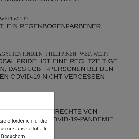
WELTWEIT :
T: EIN REGENBOGENFARBENER
YPTEN | INDIEN | PHILIPPINEN | WELTWEIT :
OBAL PRIDE“ IST EINE RECHTZEITIGE
, DASS LGBTI-PERSONEN BEI DEN
 COVID-19 NICHT VERGESSEN W
:
Z DER MENSCHENRECHTE VON
WÄHREND DER COVID-19-PANDEMIE
 erforderlich für die
Cookies unsere Inhalte
e-Besuchern