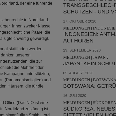
Nordirland, der eine führende
TRANSGESCHLECHT
SCHÜTZEN - UND V
nschenrechte in Nordirland.
17. OKTOBER 2020
ürger_innen zweiter Klasse
MELDUNGEN | INDONESIEN
chgeschlechtliche Paare, die
INDONESIEN: ANTI
als gleichwertig gewürdigt.
AUFHÖREN
onat stattfinden werden,
29. SEPTEMBER 2020
r danken unseren
MELDUNGEN | JAPAN :
nterstützenden, die zur
JAPAN: KEIN SCHU
chließt die Mehrheit der
05. AUGUST 2020
die Kampagne unterstützten,
n (Parlamentsmitglied) und
MELDUNGEN | BOTSWANA 
BOTSWANA: GETRÜ
en Häusern, die für die
16. JULI 2020
MELDUNGEN | SÜDKOREA 
d Office (Das NIO ist eine
SÜDKOREA: NEUES
in Nordirland zuständig ist,
BIETET VIELEN HO
inister Julian Smith, Lord