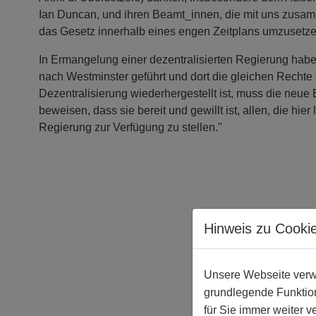
Ian Duncan, und ihren Beamt_innen, die mit uns zusa
das Gesetz innerhalb eines engen Zeitplans umzusetze
In Ermangelung einer dezentralisierten Regierung hab
nach Westminster geführt und dort die gleichen Rechte e
Dezentralisierung wiederhergestellt ist, muss die neue
beweisen, dass sie bereit und gewillt ist, allen, die hie
Regierung zur Verfügung zu stellen."
Hinweis zu Cooki
Unsere Webseite verwe
grundlegende Funktion
für Sie immer weiter 