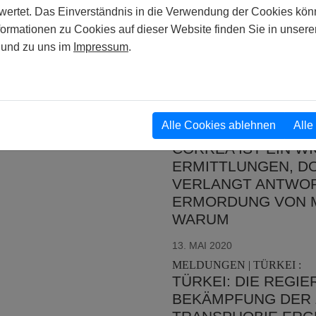
MELDUNGEN | USA :
rtet. Das Einverständnis in die Verwendung der Cookies könn
USA: OBERSTER G
formationen zu Cookies auf dieser Website finden Sie in unsere
STAATEN VON AMER
und zu uns im
Impressum
.
MENSCHENRECHTE I
ARBEITSPLATZSCH
10. JUNI 2020
MELDUNGEN | BRASILIEN 
Alle Cookies ablehnen
Alle
BRASILIEN: DIE V
CORRÊA IST EIN WI
ERMITTLUNGEN, D
VERLANGT ANTWOR
ERMORDUNG VON M
WARUM
13. MAI 2020
MELDUNGEN | TÜRKEI :
TÜRKEI: DIE REGI
EKÄMPFUNG DER Z