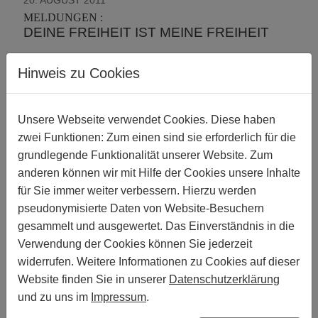
20. AUGUST 2011
MELDUNGEN :
DEINE FREIHEIT IST MEINE FREIHEIT
19. AUGUST 2011
Hinweis zu Cookies
MELDUNGEN | AFRIKA :
PROUDLY AFRICAN & TRANSGENDER A
CULTURAL INTERVENTION FOR SOCIAL
Unsere Webseite verwendet Cookies. Diese haben
JUSTICE
zwei Funktionen: Zum einen sind sie erforderlich für die
01. AUGUST 2011
grundlegende Funktionalität unserer Website. Zum
MELDUNGEN | INDIEN :
anderen können wir mit Hilfe der Cookies unsere Inhalte
INDISCHER MINISTER BEZEICHNET
für Sie immer weiter verbessern. Hierzu werden
HOMOSEXUALITÄT ALS »KRANKHEIT«
pseudonymisierte Daten von Website-Besuchern
25. JULI 2011
gesammelt und ausgewertet. Das Einverständnis in die
MELDUNGEN | GHANA :
Verwendung der Cookies können Sie jederzeit
GHANA: REGIERUNGSMINISTER MUSS
widerrufen. Weitere Informationen zu Cookies auf dieser
SEINE FORDERUNGEN NACH DER
Website finden Sie in unserer
Datenschutzerklärung
VERHAFTUNG SCHWULER MÄNNER
und zu uns im
Impressum
.
UND LESBISCHER FRAUEN
ZURÜCKNEHMEN