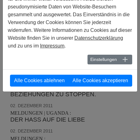
pseudonymisierte Daten von Website-Besuchern
MELDUNGEN | VEREINTE NATIONEN :
VEREINTE NATIONEN: DIE HOHE UN-
gesammelt und ausgewertet. Das Einverständnis in die
KOMMISSARIN FÜR MENSCHENRECHTE
Verwendung der Cookies können Sie jederzeit
GIBT EINEN BAHNBRECHENDEN
widerrufen. Weitere Informationen zu Cookies auf dieser
BERICHT ZU SEXUELLER
Website finden Sie in unserer
Datenschutzerklärung
ORIENTIERUNG UND GENDER-
und zu uns im
Impressum
.
IDENTITÄT HERAUS
Einstellungen
06. DEZEMBER 2011
MELDUNGEN | NIGERIA :
AMNESTY INTERNATIONAL ERMAHNT
NIGERIA, DEN GESETZENTWURF ZUM
Alle Cookies ablehnen
Alle Cookies akzeptieren
VERBOT GLEICHGESCHLECHTLICHER
BEZIEHUNGEN ZU STOPPEN.
02. DEZEMBER 2011
MELDUNGEN | UGANDA :
DER HASS AUF DIE LIEBE
02. DEZEMBER 2011
MELDUNGEN :