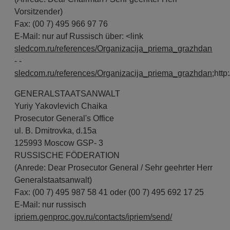
Vorsitzender)
Fax: (00 7) 495 966 97 76
E-Mail: nur auf Russisch über: <link
sledcom.ru/references/Organizacija_priema_grazhdan
- -
sledcom.ru/references/Organizacija_priema_grazhdan
;htt
GENERALSTAATSANWALT
Yuriy Yakovlevich Chaika
Prosecutor General's Office
ul. B. Dmitrovka, d.15a
125993 Moscow GSP- 3
RUSSISCHE FÖDERATION
(Anrede: Dear Prosecutor General / Sehr geehrter Herr
Generalstaatsanwalt)
Fax: (00 7) 495 987 58 41 oder (00 7) 495 692 17 25
E-Mail: nur russisch
ipriem.genproc.gov.ru/contacts/ipriem/send/