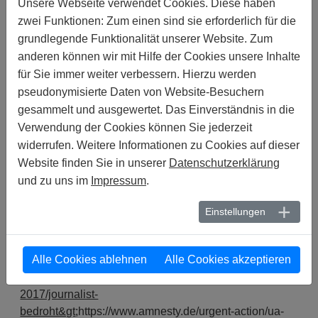
Unsere Webseite verwendet Cookies. Diese haben
Bei seinem Gerichtsverfahren zog er sein "Geständnis"
zwei Funktionen: Zum einen sind sie erforderlich für die
zurück und gab an, dass drei Männer in Zivil ihn am 16.
grundlegende Funktionalität unserer Website. Zum
April 2016 festgenommen, in ein Auto gezwungen und
anderen können wir mit Hilfe der Cookies unsere Inhalte
zu einem Waldstück außerhalb von Grosny gefahren
für Sie immer weiter verbessern. Hierzu werden
haben. Dort wurde er gefoltert, ehe man ihn den
pseudonymisierte Daten von Website-Besuchern
Sicherheitskräften übergab, die ihn dann zwangen, zu
gesammelt und ausgewertet. Das Einverständnis in die
"gestehen".
Verwendung der Cookies können Sie jederzeit
Am 6. Januar 2017 richtete Magomed Daudov, der
widerrufen. Weitere Informationen zu Cookies auf dieser
Sprecher des tschetschenischen Parlaments und einer
Website finden Sie in unserer
Datenschutzerklärung
der mächtigsten tschetschenischen Beamten, über sein
und zu uns im
Impressum
.
Instagram-Konto eine Drohung gegen Grigory
Shvedov, den Chefredakteur des Kaukasischen
Einstellungen
Knotens. Der Vorfall wurde nicht wirksam untersucht.
(Siehe UA-004/2017 unter: <link
Alle Cookies ablehnen
Alle Cookies akzeptieren
www.amnesty.de/urgent-action/ua-004-2017/journalist-
bedroht
- -
www.amnesty.de/urgent-action/ua-004-
2017/journalist-
bedroht&gt
;https://www.amnesty.de/urgent-action/ua-