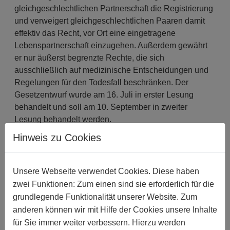
gleichgeschlechtlichen Partnerschaft die Registrierung
und verweigert gleichgeschlechtlichen Paaren damit
effektiv das Recht, vor Ort eine eingetragene
Lebenspartnerschaft einzugehen. Außerdem gewährt
er nur äußerst begrenzte Rechte, die sich
ausschließlich auf medizinische Entscheidungen und
Regelungen für den Todesfall beschränken. Der
Gesetzentwurf wurde am 16. Juli in erster Lesung
behandelt und soll am 10. September in zweiter
Lesung behandelt werden.
Hinweis zu Cookies
MELDUNGEN 2025
Unsere Webseite verwendet Cookies. Diese haben
08. SEPTEMBER 2025
zwei Funktionen: Zum einen sind sie erforderlich für die
MELDUNGEN | HONG KONG :
grundlegende Funktionalität unserer Website. Zum
HONGKONG: 30 LGBTI-GRUPPEN AUS
ASIEN FORDERN DIE REGIERUNG VON
anderen können wir mit Hilfe der Cookies unsere Inhalte
HONGKONG AUF, EINEN
für Sie immer weiter verbessern. Hierzu werden