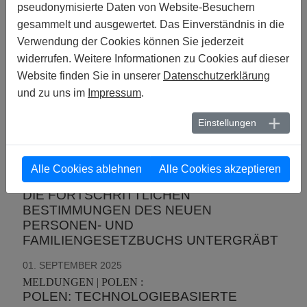
RECHTSRAHMEN ZU SCHAFFEN, DER
pseudonymisierte Daten von Website-Besuchern
GLEICHGESCHLECHTLICHE
gesammelt und ausgewertet. Das Einverständnis in die
PARTNERSCHAFTEN VOLLSTÄNDIG
Verwendung der Cookies können Sie jederzeit
ANERKENNT UND SCHÜTZT
widerrufen. Weitere Informationen zu Cookies auf dieser
02. SEPTEMBER 2025
Website finden Sie in unserer
Datenschutzerklärung
MELDUNGEN | BURKINA FASO :
und zu uns im
Impressum
.
BURKINA FASO: DIE KRIMINALISIERUNG
EINVERNEHMLICHER
Einstellungen
GLEICHGESCHLECHTLICHER
BEZIEHUNGEN ZWISCHEN
ERWACHSENEN IST EIN
Alle Cookies ablehnen
Alle Cookies akzeptieren
ALARMIERENDER RÜCKSCHLAG, DER
DIE FORTSCHRITTLICHEN
BESTIMMUNGEN DES NEUEN
PERSONEN- UND
FAMILIENGESETZBUCHS UNTERGRÄBT
01. SEPTEMBER 2025
MELDUNGEN | POLEN :
POLEN: TECHNOLOGIEBASIERTE