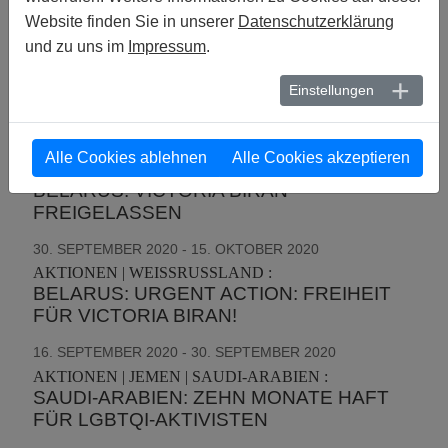
Website finden Sie in unserer
AKTIONEN | POLEN :
Datenschutzerklärung
POLEN: PETITION: GEGEN GEWALT UND
und zu uns im
Impressum
.
DISKRIMINIERUNG AUFGRUND DER
SEXUELLEN ORIENTIERUNG UND
Einstellungen
GESCHLECHTSIDENTITÄT
15. OKTOBER 2020 - 29. OKTOBER 2020
Alle Cookies ablehnen
Alle Cookies akzeptieren
AKTIONEN | WEISSRUSSLAND :
BELARUS: VICTORIA BIRAN
FREIGELASSEN
30. SEPTEMBER 2020 - 15. OKTOBER 2020
AKTIONEN | WEISSRUSSLAND :
BELARUS: URGENT ACTION: FREIHEIT
FÜR VICTORIA BIRAN!
16. SEPTEMBER 2020 - 30. SEPTEMBER 2020
AKTIONEN | JEMEN | SAUDI-ARABIEN :
SAUDI-ARABIEN: ZEHN MONATE HAFT
FÜR LGBTQI-AKTIVISTEN