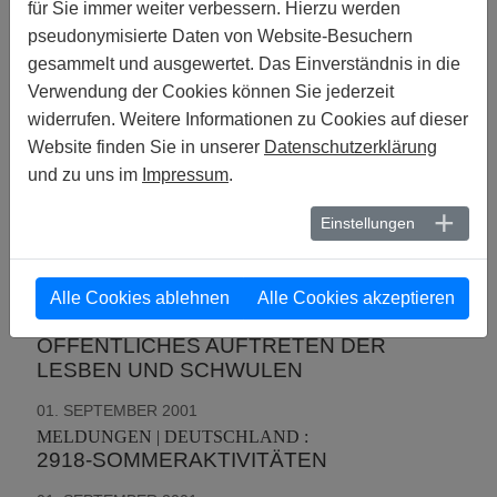
für Sie immer weiter verbessern. Hierzu werden
MELDUNGEN | MEXIKO :
pseudonymisierte Daten von Website-Besuchern
RAZZIEN UND MARCHAS DEL ORGULLO:
gesammelt und ausgewertet. Das Einverständnis in die
SCHWULE UND LESBEN IN MEXIKO
Verwendung der Cookies können Sie jederzeit
01. DEZEMBER 2001
widerrufen. Weitere Informationen zu Cookies auf dieser
MELDUNGEN | MEXIKO :
Website finden Sie in unserer
Datenschutzerklärung
DIE AIDS-EPIDEMIE UND IHRE FOLGEN
und zu uns im
Impressum
.
01. DEZEMBER 2001
Einstellungen
MELDUNGEN | MEXIKO :
EINE LESBE IM PARLAMENT
01. DEZEMBER 2001
Alle Cookies ablehnen
Alle Cookies akzeptieren
MELDUNGEN | MEXIKO :
ÖFFENTLICHES AUFTRETEN DER
LESBEN UND SCHWULEN
01. SEPTEMBER 2001
MELDUNGEN | DEUTSCHLAND :
2918-SOMMERAKTIVITÄTEN