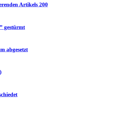
erenden Artikels 200
a” gestürmt
m abgesetzt
)
schiedet