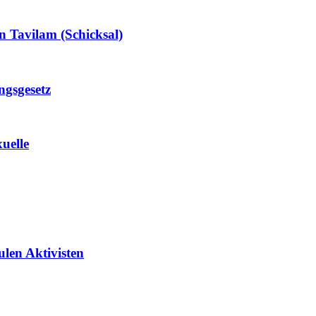
n Tavilam (Schicksal)
ngsgesetz
uelle
len Aktivisten