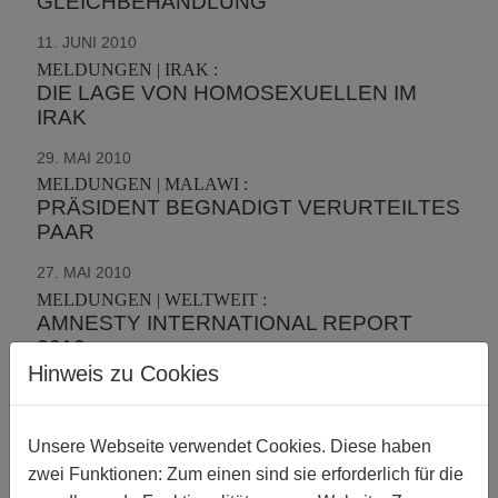
GLEICHBEHANDLUNG
11. JUNI 2010
MELDUNGEN | IRAK :
DIE LAGE VON HOMOSEXUELLEN IM
IRAK
29. MAI 2010
MELDUNGEN | MALAWI :
PRÄSIDENT BEGNADIGT VERURTEILTES
PAAR
27. MAI 2010
MELDUNGEN | WELTWEIT :
AMNESTY INTERNATIONAL REPORT
2010
Hinweis zu Cookies
22. MAI 2010
MELDUNGEN | DEUTSCHLAND :
INTERSEXUALITÄT UND
Unsere Webseite verwendet Cookies. Diese haben
MENSCHENRECHTE
zwei Funktionen: Zum einen sind sie erforderlich für die