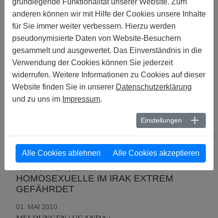
grundlegende Funktionalität unserer Website. Zum
10. MAI 2010
anderen können wir mit Hilfe der Cookies unsere Inhalte
MELDUNGEN | WEISSRUSSLAND :
LESBEN, SCHWULE, BISEXUELLE UND
für Sie immer weiter verbessern. Hierzu werden
TRANSGENDER (LGBT) IN
pseudonymisierte Daten von Website-Besuchern
WEISSRUSSLAND
gesammelt und ausgewertet. Das Einverständnis in die
Verwendung der Cookies können Sie jederzeit
01. MAI 2010
widerrufen. Weitere Informationen zu Cookies auf dieser
MELDUNGEN | SERBIEN :
„WIR SIND NUR SO LANGE SICHER, WIE
Website finden Sie in unserer
Datenschutzerklärung
DIE INTERNATIONALE GEMEINSCHAFT
und zu uns im
Impressum
.
UNS SCHÜTZT.“ DIE SITUATION VON
LGBT UND
Einstellungen
MENSCHRECHTSVERTEIDIGERINNEN IN
SERBIEN
Alle Cookies ablehnen
Alle Cookies akzeptieren
01. MAI 2010
MELDUNGEN | IRAK :
HOMOSEXUELLE IM IRAK EXTREM
GEFÄHRDET
01. MAI 2010