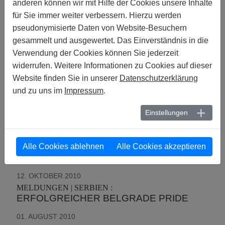
anderen können wir mit Hilfe der Cookies unsere Inhalte
Minderheiten erwähnte er in seiner Stellungnahme
für Sie immer weiter verbessern. Hierzu werden
nicht.
pseudonymisierte Daten von Website-Besuchern
gesammelt und ausgewertet. Das Einverständnis in die
MELDUNGEN 2010
Verwendung der Cookies können Sie jederzeit
widerrufen. Weitere Informationen zu Cookies auf dieser
25. NOVEMBER 2010
Website finden Sie in unserer
Datenschutzerklärung
MELDUNGEN :
und zu uns im
Impressum
.
ONLINE-PETITION GEGEN WEIBLICHE
GENITALVERSTÜMMELUNG -
Einstellungen
UNTERZEICHNEN SIE!
15. OKTOBER 2010
Alle Cookies ablehnen
Alle Cookies akzeptieren
MELDUNGEN | SERBIEN :
VIDEO: BELGRAD-PRIDE 2010
12. OKTOBER 2010
MELDUNGEN | SERBIEN :
ERFOLGREICHER BELGRADE PRIDE
01. AUGUST 2010