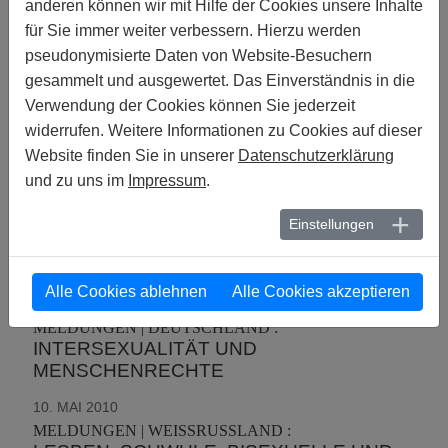
anderen können wir mit Hilfe der Cookies unsere Inhalte
MELDUNGEN | IRAK :
für Sie immer weiter verbessern. Hierzu werden
DIE LAGE VON HOMOSEXUELLEN IM
pseudonymisierte Daten von Website-Besuchern
IRAK
gesammelt und ausgewertet. Das Einverständnis in die
29. MAI 2010
Verwendung der Cookies können Sie jederzeit
MELDUNGEN | MALAWI :
widerrufen. Weitere Informationen zu Cookies auf dieser
PRÄSIDENT BEGNADIGT VERURTEILTES
Website finden Sie in unserer
Datenschutzerklärung
PAAR
und zu uns im
Impressum
.
27. MAI 2010
MELDUNGEN | WELTWEIT :
Einstellungen
AMNESTY INTERNATIONAL REPORT
2010
Alle Cookies ablehnen
Alle Cookies akzeptieren
22. MAI 2010
MELDUNGEN | DEUTSCHLAND :
INTERSEXUALITÄT UND
MENSCHENRECHTE
10. MAI 2010
MELDUNGEN | WEISSRUSSLAND :