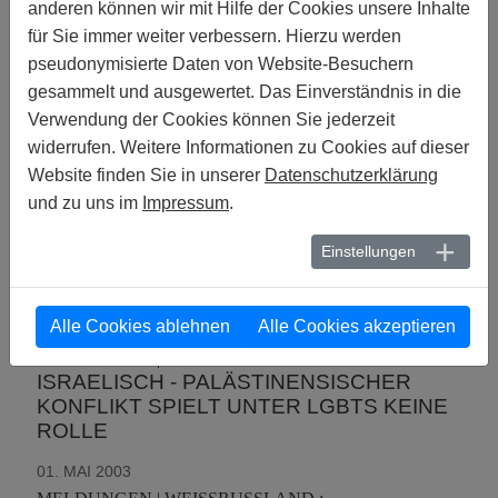
anderen können wir mit Hilfe der Cookies unsere Inhalte
POLEN
für Sie immer weiter verbessern. Hierzu werden
01. SEPTEMBER 2003
pseudonymisierte Daten von Website-Besuchern
MELDUNGEN | LIBANON :
gesammelt und ausgewertet. Das Einverständnis in die
GEFÄNGNIS STATT HOCHZEIT.
Verwendung der Cookies können Sie jederzeit
LIBANONS LESBEN UND SCHWULE IN
widerrufen. Weitere Informationen zu Cookies auf dieser
DER ZWICKMÜHLE
Website finden Sie in unserer
Datenschutzerklärung
01. SEPTEMBER 2003
und zu uns im
Impressum
.
MELDUNGEN | INDIEN | ASIEN :
AUFBRUCH UND RÜCKKEHR ZU
Einstellungen
MENSCHENRECHTEN SEXUELLER
MINDERHEITEN
Alle Cookies ablehnen
Alle Cookies akzeptieren
01. MAI 2003
MELDUNGEN | ISRAEL :
ISRAELISCH - PALÄSTINENSISCHER
KONFLIKT SPIELT UNTER LGBTS KEINE
ROLLE
01. MAI 2003