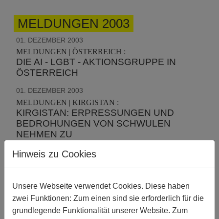
MELDUNGEN 2003
01. DEZEMBER 2003
MELDUNGEN | ÖSTERREICH :
DIE AI - LGBT - AKTIONSGRUPPE IN
ÖSTERREICH
01. DEZEMBER 2003
MELDUNGEN | KIRGISTAN :
KIRGISTAN: ERPRESSUNGEN UND
BEDROHUNGEN VON SCHWULEN
NEHMEN ZU
01. SEPTEMBER 2003
Hinweis zu Cookies
MELDUNGEN | ÄGYPTEN :
HOFFNUNGSSCHIMMER IN ÄGYPTEN?
Unsere Webseite verwendet Cookies. Diese haben
01. SEPTEMBER 2003
zwei Funktionen: Zum einen sind sie erforderlich für die
MELDUNGEN | POLEN :
grundlegende Funktionalität unserer Website. Zum
MAL SICHTBAR, MAL NICHT - LGBTS IN