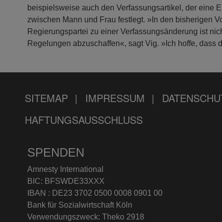
beispielsweise auch den Verfassungsartikel, der eine Eh
zwischen Mann und Frau festlegt. »In den bisherigen 
Regierungspartei zu einer Verfassungsänderung ist nic
Regelungen abzuschaffen«, sagt Vig. »Ich hoffe, dass
SITEMAP
IMPRESSUM
DATENSCHU
HAFTUNGSAUSSCHLUSS
SPENDEN
Amnesty International
BIC: BFSWDE33XXX
IBAN : DE23 3702 0500 0008 0901 00
Bank für Sozialwirtschaft Köln
Verwendungszweck: Theko 2918