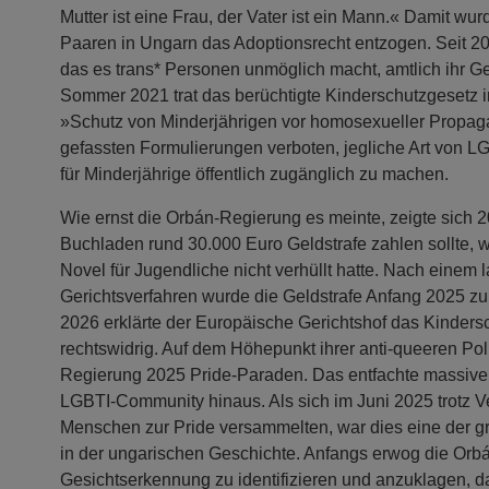
Mutter ist eine Frau, der Vater ist ein Mann.« Damit wu
Paaren in Ungarn das Adoptionsrecht entzogen. Seit 20
das es trans* Personen unmöglich macht, amtlich ihr G
Sommer 2021 trat das berüchtigte Kinderschutzgesetz 
»Schutz von Minderjährigen vor homosexueller Propagan
gefassten Formulierungen verboten, jegliche Art von 
für Minderjährige öffentlich zugänglich zu machen.
Wie ernst die Orbán-Regierung es meinte, zeigte sich 2
Buchladen rund 30.000 Euro Geldstrafe zahlen sollte, w
Novel für Jugendliche nicht verhüllt hatte. Nach einem 
Gerichtsverfahren wurde die Geldstrafe Anfang 2025 z
2026 erklärte der Europäische Gerichtshof das Kindersc
rechtswidrig. Auf dem Höhepunkt ihrer anti-queeren Poli
Regierung 2025 Pride-Paraden. Das entfachte massiven
LGBTI-Community hinaus. Als sich im Juni 2025 trotz V
Menschen zur Pride versammelten, war dies eine der 
in der ungarischen Geschichte. Anfangs erwog die Orb
Gesichtserkennung zu identifizieren und anzuklagen, d