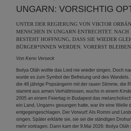
UNGARN: VORSICHTIG OPT
UNTER DER REGIERUNG VON VIKTOR ORBÁ
MENSCHEN IN UNGARN ENTRECHTET. NAC
BESTEHT HOFFNUNG, DASS SIE WIEDER GLE
BÜRGER*INNEN WERDEN. VORERST BLEIBEN
Von Keno Verseck
Ibolya Oláh wollte das Lied nie wieder singen. Doch n
wurde es zum Symbol der Befreiung und des Wandels. F
die 48 jährige Popsängerin mit der rauen Stimme, die R
stammt aus armen Verhältnissen, wuchs in einem Kinder
2005 an einem Feiertag in Budapest das melancholisch-
ein Land, Ungarn« gesungen hatte, war ihr eine Welle
entgegengeschlagen. Der Vorwurf: Als Romni und Lesbe 
singen. Später erklärte sie, sie sei die ständigen Droh
mehr vortragen. Dann kam der 9.Mai 2026: Ibolya Oláh 