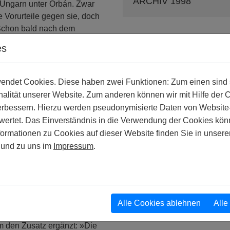
ARCHIV 1998
 Ungarn unter Orbán. Zwar
e Vorurteile gegen sie, doch
 Schon bald nach dem
gegen Schwule und Lesben zu
es
hemals Intendant des
sagte der damalige oberste
er »nicht mehr um
ndet Cookies. Diese haben zwei Funktionen: Zum einen sind sie
e«. Der enge Orbán-Freund
alität unserer Website. Zum anderen können wir mit Hilfe der 
ormal die Nummer zwei im
verbessern. Hierzu werden pseudonymisierte Daten von Websit
e ungarische Geschichte ein.
rtet. Das Einverständnis in die Verwendung der Cookies könn
stufen: »Ein normaler
formationen zu Cookies auf dieser Website finden Sie in unsere
assen, indem er sich nicht
und zu uns im
Impressum
.
reichten Hass und
án zum ersten Mal offen
dophilie: »Ungarn ist
uldiges Land. Doch gibt es
t unsere Kinder zufrieden!«
Alle Cookies ablehnen
Alle
elles Motto und schlug sich in
m den Zusatz ergänzt: »Die