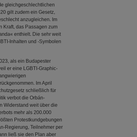
rde gleichgeschlechtlichen
20 gilt zudem ein Gesetz,
eschlecht anzugleichen. Im
in Kraft, das Passagen zum
da« enthielt. Die sehr weit
LGBTI-Inhalten und -Symbolen
023, als ein Budapester
eil er eine LGBTI-Graphic-
langwierigen
urückgenommen. Im April
hutzgesetz schließlich für
tik verbot die Orbán-
 Widerstand weit über die
erbots mehr als 200.000
größten Protestkundgebungen
án-Regierung, Teilnehmer per
ann ließ sie den Plan aber