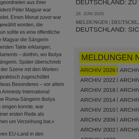
DEUTSCHLAND: ZU
geordneten aus ihrer
sident Péter Magyar war
28. JUNI 2026
endet. Einen Monat zuvor war
MELDUNGEN | DEUTSCHL
bgewählt worden, die
DEUTSCHLAND: SI
n sollte es eine öffentliche
te Magyar die Sängerin
 ersten Takte erklangen,
aments – dorthin, wo Ibolya
MELDUNGEN 
ngerin. Später überschrieb
 der Szene mit den Worten:
ARCHIV 2026
ARCHIV
raktisch zugeschüttet
ARCHIV 2022
ARCHIV
etwas Besonderes – vor allem
ARCHIV 2018
ARCHIV
n Amnesty International
ische Roma-Sängerin Ibolya
ARCHIV 2014
ARCHIV
 singen konnte, war
ARCHIV 2010
ARCHIV
iner ersten Rede als
ARCHIV 2006
ARCHIV
schen um Verzeihung bat.«
ARCHIV 2002
ARCHIV
eren EU-Land in den