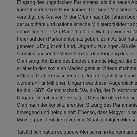
Eingang des ungarischen Parlaments, als die neuen Ab
konstituierenden Sitzung kamen. Der neue Ministerprä
vereidigt, die Ära von Viktor Orbán nach 16 Jahren be
der autoritäre und nationalistische Ministerpräsident a
oppositionelle Tisza-Partei hatte die Wahl gewonnen. Nu
Feier auf dem Parlamentsplatz geben. Zum Auftakt hat
gebeten, »Es gibt ein Land, Ungarn« zu singen. Als die
strömten Tausende Menschen vor den Eingang des Parl
Oláh sang. Am Ende des Liedes umarmte Magyar die Sä
er eine in den sozialen Medien geteilte Videoaufnahme
»Als die Gräben zwischen den Ungarn symbolisch und p
wurden.« Für Millionen Ungarn war dieser Augenblick 
für die LGBTI-Gemeinschaft. Dávid Vig, der Direktor vo
Ungarn, ist Teil von ihr. Er sagt: »Dass die offen lesb
Oláh nach der konstituierenden Sitzung des Parlaments
bewegend und beispielhaft. Ebenso, dass Magyar in se
Ministerpräsident die zuvor vom Staat verfolgten Men
Tatsächlich hatten es queere Menschen in keinem and