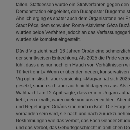
fallen. Stattdessen wurde ein Strafverfahren gegen den
Demonstration eingeleitet, den Budapester Bürgermeis
Ähnlich erging es später auch dem Organisator einer P
Stadt Pécs, dem schwulen Roma-Aktivisten Géza Buzá
wurden beide Verfahren jedoch an das Verfassungsgeri
wurden sie komplett eingestellt.
Dávid Vig zieht nach 16 Jahren Orbán eine schmerzlich
der schrittweisen Entrechtung. Als 2025 die Pride verbo
fühl, dass uns nur noch ein Hauch von Verhältnissen wi
Türkei trennt.« Wenn er über den neuen, konservativen 
Vig optimistisch, aber vorsichtig. »Magyar hat sich 2025 
gesetzt, sprach sich aber auch nicht dagegen aus. Als e
Wahlnacht am 12.April sagte, dass er ›ein Ungarn aufba
liebt, den er will‹, waren viele von uns erleichtert. Abe
und Regelungen Orbáns sind noch in Kraft. Die Frage ist
vorhanden sein wird, sie nach und nach zurückzunehmen
Bestimmungen wie das Verbot, das Fach Gender-Studien
und das Verbot, das Geburtsgeschlecht in amtlichen D