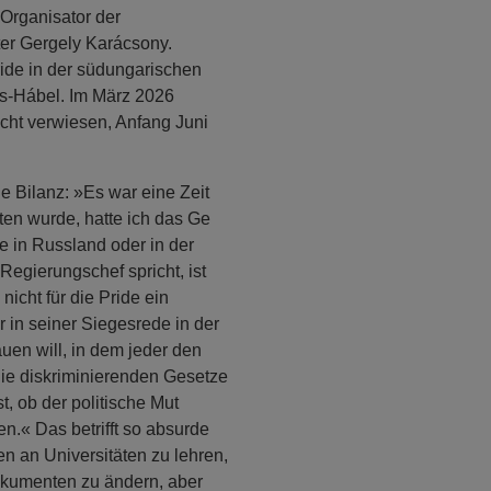
 Organisator der
ter Gergely Karácsony.
ride in der südungarischen
s-Hábel. Im März 2026
cht verwiesen, Anfang Juni
e Bilanz: »Es war eine Zeit
ten wurde, hatte ich das Ge
e in Russland oder in der
Regierungschef spricht, ist
nicht für die Pride ein
r in seiner Siegesrede in der
uen will, in dem jeder den
r die diskriminierenden Gesetze
, ob der politische Mut
.« Das betrifft so absurde
 an Universitäten zu lehren,
okumenten zu ändern, aber