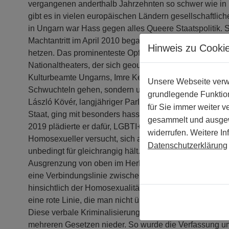
vergangenen anderthalb Jahrzehnten so schwer wie in
gibt es in vielen europäischen Ländern gesellschaftlich
in Ungarn war Hass gegen alles Queere Staatspolitik.
Machtantritt im April 2010 begann Orbáns Regierung 
Hinweis zu Cooki
hetzen. Das prominenteste Opfer war Róbert Alföldi, e
Nationaltheaters, der sich geoutet hatte. Im Jahr 2013 
Kulturbeamte Ungarns, Imre Kerényi, es solle im Theat
Unsere Webseite verwe
Schwuchteln gehen, sondern um Liebe, Ehre und Treu
grundlegende Funktion
László Kövér, langjähriger Parlamentspräsident und f
für Sie immer weiter 
Staat, ging mit besonders hasserfüllten Aussagen in di
gesammelt und ausgewe
2019 plädierte er dafür, LGBTI+ als minderwertig einzu
widerrufen. Weitere In
Homosexueller versucht, sich an die Weltordnung anzup
Datenschutzerklärung
unbedingt für gleichrangig hält.« Eine neue Qualität er
Ausgrenzung von oben im Herbst 2020. Damals zog Orb
eine Verbindungslinie zwischen Homosexualität und Pä
hinsichtlich der Homosexualität ein tolerantes, ein ged
eine rote Linie, die man nicht über schreiten darf: Lass
Diese verbale Kriminalisierung wurde fortan ein inoffizi
mehreren Gesetzen nieder. So wurde die Verfassung u