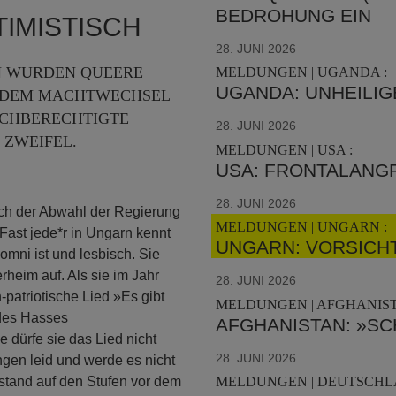
BEDROHUNG EIN
IMISTISCH
28. JUNI 2026
N WURDEN QUEERE
MELDUNGEN | UGANDA :
UGANDA: UNHEILIG
H DEM MACHTWECHSEL
ICHBERECHTIGTE
28. JUNI 2026
 ZWEIFEL.
MELDUNGEN | USA :
USA: FRONTALANGR
28. JUNI 2026
ach der Abwahl der Regierung
MELDUNGEN | UNGARN :
ast jede*r in Ungarn kennt
UNGARN: VORSICHT
omni ist und lesbisch. Sie
heim auf. Als sie im Jahr
28. JUNI 2026
patriotische Lied »Es gibt
MELDUNGEN | AFGHANIST
 des Hasses
AFGHANISTAN: »S
dürfe sie das Lied nicht
28. JUNI 2026
ungen leid und werde es nicht
stand auf den Stufen vor dem
MELDUNGEN | DEUTSCHL