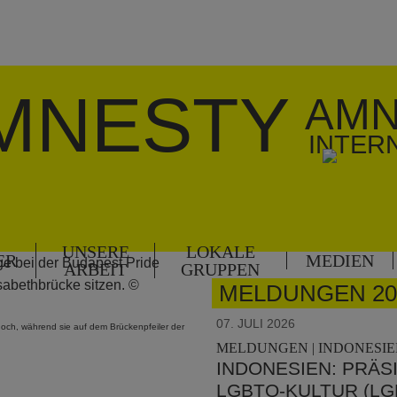
MNESTY
AMN
INTER
UNSERE
LOKALE
ER
MEDIEN
ARBEIT
GRUPPEN
MELDUNGEN 20
07. JULI 2026
ch, während sie auf dem Brückenpfeiler der
MELDUNGEN | INDONESIEN
INDONESIEN: PRÄS
LGBTQ-KULTUR (LG