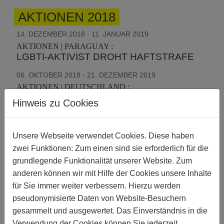
AKTIONEN 2018
14. DEZEMBER 2018 - 11. JANUAR 2019
AKTIONEN | PARAGUAY :
LGBTI-AKTIVIST DROHT HAFTSTRAFE
06. OKTOBER 2018 - 21. DEZEMBER 2019
AKTIONEN | DEUTSCHLAND :
DEUTSCHLAND:
Hinweis zu Cookies
INTERGESCHLECHTLICHE KINDER
SCHÜTZEN!
Unsere Webseite verwendet Cookies. Diese haben
10. SEPTEMBER 2018 - 22. OKTOBER 2018
zwei Funktionen: Zum einen sind sie erforderlich für die
AKTIONEN | GUATEMALA :
DISKRIMINIERENDES GESETZ
grundlegende Funktionalität unserer Website. Zum
anderen können wir mit Hilfe der Cookies unsere Inhalte
30. JUNI 2018 - 04. MAI 2019
für Sie immer weiter verbessern. Hierzu werden
AKTIONEN | UKRAINE :
pseudonymisierte Daten von Website-Besuchern
SCHUTZ FÜR DIE LGBTI-AKTIVISTIN
gesammelt und ausgewertet. Das Einverständnis in die
VITALINA KOVAL
Verwendung der Cookies können Sie jederzeit