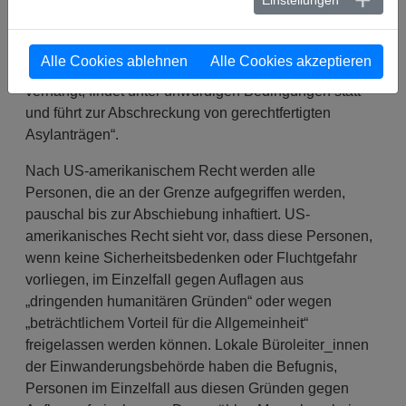
lange währt, unnötig ist und über Gebühr kostspielig
ist, wo es eigentlich andere Lösungen gibt. [Die
Inhaftierung] wird nicht aufgrund einer individuellen
Alle Cookies ablehnen
Alle Cookies akzeptieren
Prüfung über Notwendigkeit und Angemessenheit
verhängt, findet unter unwürdigen Bedingungen statt
und führt zur Abschreckung von gerechtfertigten
Asylanträgen“.
Nach US-amerikanischem Recht werden alle
Personen, die an der Grenze aufgegriffen werden,
pauschal bis zur Abschiebung inhaftiert. US-
amerikanisches Recht sieht vor, dass diese Personen,
wenn keine Sicherheitsbedenken oder Fluchtgefahr
vorliegen, im Einzelfall gegen Auflagen aus
„dringenden humanitären Gründen“ oder wegen
„beträchtlichem Vorteil für die Allgemeinheit“
freigelassen werden können. Lokale Büroleiter_innen
der Einwanderungsbehörde haben die Befugnis,
Personen im Einzelfall aus diesen Gründen gegen