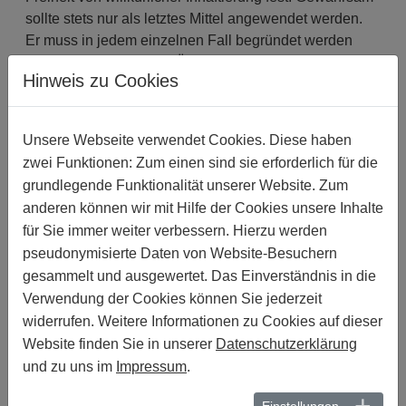
sollte stets nur als letztes Mittel angewendet werden.
Er muss in jedem einzelnen Fall begründet werden
und einer gerichtlichen Überprüfung unterliegen. Eine
Hinweis zu Cookies
Inhaftierung ist nur dann angemessen, wenn die
Behörden im Einzelfall nachweisen können, dass der
Gewahrsam notwendig, verhältnismäßig und
Unsere Webseite verwendet Cookies. Diese haben
rechtmäßig ist, und dass etwaige Alternativen wie z. B.
zwei Funktionen: Zum einen sind sie erforderlich für die
die Hinterlegung einer Kaution oder andere Auflagen
grundlegende Funktionalität unserer Website. Zum
nicht zum gewünschten Ergebnis führen würden. Im
anderen können wir mit Hilfe der Cookies unsere Inhalte
Juli 2017 kam die UN-Arbeitsgruppe für willkürliche
für Sie immer weiter verbessern. Hierzu werden
Inhaftierungen bei einem Besuch in den USA zu dem
pseudonymisierte Daten von Website-Besuchern
Schluss, „dass die obligatorische Inhaftierung von
gesammelt und ausgewertet. Das Einverständnis in die
Migrant_innen, insbesondere Asylsuchende, gegen
Verwendung der Cookies können Sie jederzeit
internationale Menschenrechts- und
widerrufen. Weitere Informationen zu Cookies auf dieser
Flüchtlingsstandards verstößt. [...] Die Arbeitsgruppe
Website finden Sie in unserer
Datenschutzerklärung
hat beobachten können, dass das derzeitige System
und zu uns im
Impressum
.
der Inhaftierung von Migrant_innen und Asylsuchenden
in vielen Fällen der Bestrafung dient, unbegründet
Einstellungen