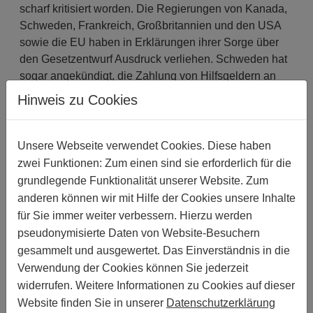
scharf kritisiert worden. Die Regierungen von Kanada,
Schweden, Frankreich, Großbritannien und den USA
sowie die EU haben in Erklärungen ihrer Sorge über
den Gesetzentwurf Ausdruck verliehen. Schweden hat
sogar angekündigt, die Zahlung von Hilfsgeldern an
Uganda auszusetzen, sollte der Gesetzentwurf
Hinweis zu Cookies
angenommen werden. UNAIDS und die WHO haben
angedeutet, dass sie ihre Entscheidung, Uganda als
Standort für das AIDS-Impfprogramm für Afrika zu
Unsere Webseite verwendet Cookies. Diese haben
wählen, überdenken würden, falls der Gesetzentwurf
zwei Funktionen: Zum einen sind sie erforderlich für die
angenommen wird. AktivistInnen in Uganda betonen
grundlegende Funktionalität unserer Website. Zum
jedoch, dass ein Zahlungsstopp von Hilfsgeldern
anderen können wir mit Hilfe der Cookies unsere Inhalte
aufgrund des Anti-LGBTI-Gesetzes ihrem Einsatz
für Sie immer weiter verbessern. Hierzu werden
gegen das LGBTI-Gesetz schaden würde. Amnesty
pseudonymisierte Daten von Website-Besuchern
International ist gegen eine Aussetzung von
gesammelt und ausgewertet. Das Einverständnis in die
Finanzhilfen aufgrund der Verabschiedung des Anti-
Verwendung der Cookies können Sie jederzeit
LGBTI-Gesetzes.
widerrufen. Weitere Informationen zu Cookies auf dieser
Website finden Sie in unserer
Datenschutzerklärung
Amnesty International und andere