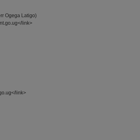
err Ogega Latigo)
nt.go.ug</link>
o.ug</link>