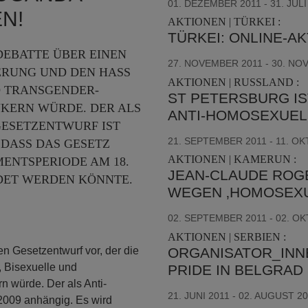
01. DEZEMBER 2011 - 31. JULI
N!
AKTIONEN | TÜRKEI :
TÜRKEI: ONLINE-AK
DEBATTE ÜBER EINEN
27. NOVEMBER 2011 - 30. NO
ERUNG UND DEN HASS
AKTIONEN | RUSSLAND :
D TRANSGENDER-
ST PETERSBURG IS
KERN WÜRDE. DER ALS
ANTI-HOMOSEXUEL
ESETZENTWURF IST
21. SEPTEMBER 2011 - 11. O
 DASS DAS GESETZ
AKTIONEN | KAMERUN :
ENTSPERIODE AM 18.
JEAN-CLAUDE ROGE
EDET WERDEN KÖNNTE.
WEGEN ‚HOMOSEXU
02. SEPTEMBER 2011 - 02. O
AKTIONEN | SERBIEN :
ORGANISATOR_INN
n Gesetzentwurf vor, der die
 Bisexuelle und
PRIDE IN BELGRAD
 würde. Der als Anti-
21. JUNI 2011 - 02. AUGUST 2
2009 anhängig. Es wird