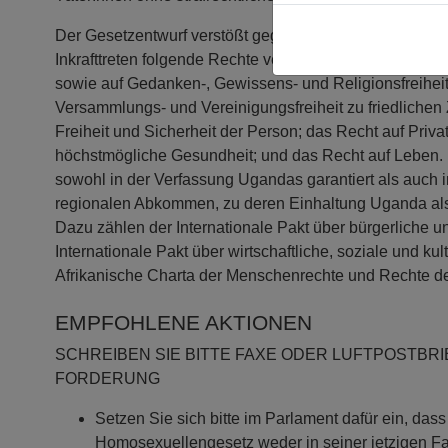
Der Gesetzentwurf verstößt gegen das Diskriminierung
Inkrafttreten folgende Rechte verletzen: die Rechte au
sowie auf Gedanken-, Gewissens- und Religionsfreiheit
Versammlungs- und Vereinigungsfreiheit zu friedlichen
Freiheit und Sicherheit der Person; das Recht auf Priva
höchstmögliche Gesundheit; und das Recht auf Leben.
sowohl in der Verfassung Ugandas garantiert als auch i
regionalen Abkommen, zu deren Einhaltung Uganda als Ve
Dazu zählen der Internationale Pakt über bürgerliche un
Internationale Pakt über wirtschaftliche, soziale und ku
Afrikanische Charta der Menschenrechte und Rechte de
EMPFOHLENE AKTIONEN
SCHREIBEN SIE BITTE FAXE ODER LUFTPOSTBR
FORDERUNG
Setzen Sie sich bitte im Parlament dafür ein, dass 
Homosexuellengesetz weder in seiner jetzigen Fa