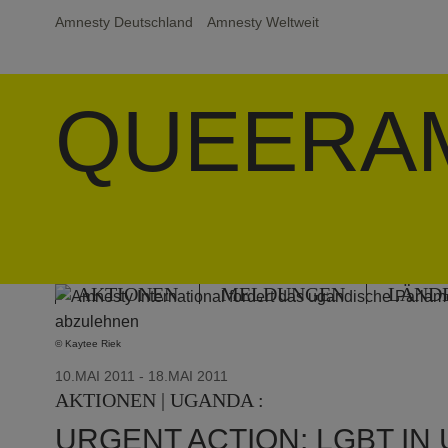
Amnesty Deutschland
Amnesty Weltweit
QUEERA
AKTIONEN
MELDUNGEN
LÄND
© Kaytee Riek
10.MAI 2011
- 18.MAI 2011
AKTIONEN | UGANDA :
URGENT ACTION: LGBT IN 