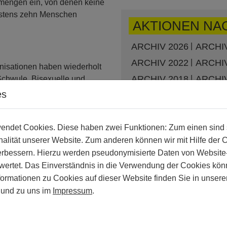
mengen ein, von denen keine
destens zehn Menschen
AKTIONEN NA
ARCHIV 2026
ARCHIV
ARCHIV 2022
ARCHIV
nisationen haben wiederholt
ARCHIV 2018
ARCHIV
Schwule, Bisexuelle und
nommen und inhaftiert sowie
es
ARCHIV 2014
ARCHIV
d. Derartige
ARCHIV 2010
ARCHIV
 begangen worden, dass man
ARCHIV 2006
ARCHIV
ndet Cookies. Diese haben zwei Funktionen: Zum einen sind sie
llen wolle. Von staatlichen
n Einrichtungen der
alität unserer Website. Zum anderen können wir mit Hilfe der 
ARCHIV 2002
ARCHIV
lle und Transgender-
verbessern. Hierzu werden pseudonymisierte Daten von Websit
rf birgt die Gefahr, die
rtet. Das Einverständnis in die Verwendung der Cookies könn
 zu zementieren und zu
formationen zu Cookies auf dieser Website finden Sie in unsere
verständliche Botschaft aus,
und zu uns im
Impressum
.
Transgender-Menschen aus
rientierung für die
wird.