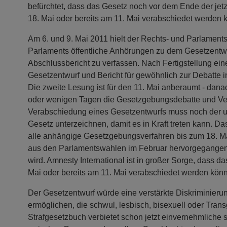
befürchtet, dass das Gesetz noch vor dem Ende der je
18. Mai oder bereits am 11. Mai verabschiedet werden 
Am 6. und 9. Mai 2011 hielt der Rechts- und Parlamen
Parlaments öffentliche Anhörungen zu dem Gesetzentw
Abschlussbericht zu verfassen. Nach Fertigstellung ei
Gesetzentwurf und Bericht für gewöhnlich zur Debatte 
Die zweite Lesung ist für den 11. Mai anberaumt - dan
oder wenigen Tagen die Gesetzgebungsdebatte und Ve
Verabschiedung eines Gesetzentwurfs muss noch der 
Gesetz unterzeichnen, damit es in Kraft treten kann. D
alle anhängige Gesetzgebungsverfahren bis zum 18. M
aus den Parlamentswahlen im Februar hervorgegangen
wird. Amnesty International ist in großer Sorge, dass d
Mai oder bereits am 11. Mai verabschiedet werden könn
Der Gesetzentwurf würde eine verstärkte Diskriminier
ermöglichen, die schwul, lesbisch, bisexuell oder Tra
Strafgesetzbuch verbietet schon jetzt einvernehmliche