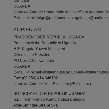
Kampala
UGANDA
(korrekte Anrede: Honourable Minister/Sehr geehrter H
E-Mail: <link latigo@parliament.go.ug>latigo@parliame
KOPIEN AN
PRÄSIDENT DER REPUBLIK UGANDA
President of the Republic of Uganda
H.E. Kaguta Yoweri Museveni
Office of the President
PO Box 7168, Kampala
UGANDA
E-Mail: <link aak@statehouse.go.ug>aak@statehouse.g
Fax: (00 256) 414 346102
(korrekte Anrede: Your Excellency/Exzellenz)
BOTSCHAFT DER REPUBLIK UGANDA
S.E. Herrn Francis Kamujanduzi Butagira
Axel-Springer-Straße 54a