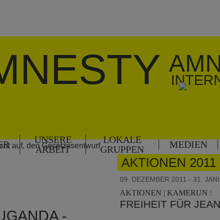
MNESTY
AMN
INTER
UNSERE
LOKALE
ER
MEDIEN
ARBEIT
GRUPPEN
AKTIONEN 2011
09. DEZEMBER 2011 - 31. JAN
AKTIONEN | KAMERUN :
FREIHEIT FÜR JEA
UGANDA -