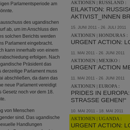
AKTIONEN | RUSSLAND :
tzigen Parlamentsperiode am
EILAKTION: RUSSI
könnte.
AKTIVIST_INNEN 
tsausschuss des ugandischen
15. JUNI 2011 - 26. JULI 2011
urf ab, um im Anschluss den
AKTIONEN | HONDURAS :
nes solchen Berichts werden
URGENT ACTION: L
ins Parlament eingebracht.
ach kann innerhalb von einem
11. MAI 2011 - 26. JUNI 2011
rabschiedung erfolgen. Nach
AKTIONEN | MEXIKO :
ugandische Präsident das
URGENT ACTION ME
as derzeitige Parlament muss
ai abschließen, da dann das
11. MAI 2011 - 26. JUNI 2011
e neue Parlament vereidigt
AKTIONEN | EUROPA :
PRIDES IN EUROPA
as Gesetz noch vor dem 18.
te.
STRASSE GEHEN!“
ung von Menschen
10. MAI 2011 - 18. MAI 2011
nsgender sind. Das ugandische
AKTIONEN | UGANDA :
 sexuelle Handlungen
URGENT ACTION: L