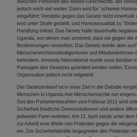
zwischen Personen des selben Geschlechts, der vorli
jedoch noch viel weiter: Darin wird für "schwere Homose
eingeführt; Verstöße gegen das Gesetz nicht innerhalb
wird unter Strafe gestellt, und Homosexualität zu "förder
Handlung erklärt. Das Gesetz hätte dauerhafte negativ
Uganda, von denen man annimmt, dass sie gegen die w
Bestimmungen verstoßen. Das Gesetz würde aber auch 
MenschenrechtsverteidigerInnen und MitarbeiterInnen 
behindern. Amnesty International wurde zwar darüber in
Passagen des Gesetzes geändert werden sollen, Einze
Organisation jedoch nicht mitgeteilt.
Der Gesetzentwurf ist in einer Zeit in die Debatte einge
Menschen in Uganda ihre Menschenrechte nur einges
Seit den Parlamentswahlen vom Februar 2011 sind unter
Sicherheit friedliche Demonstrationen und andere öffen
jedweder Form verboten. Am 11. April setzte unter dem
zur Arbeit) eine Welle von Protesten gegen die steige
ein. Die Sicherheitskräfte begegneten den Protesten mi