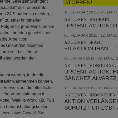
egende Gesetzentwurf geht
STOPPEN!
xualität" die Todesstrafe
10. FEBRUAR 2011 - 24. MÄRZ
 von 24 Stunden zu melden,
AKTIONEN | BAHRAIN :
n" zu einer kriminellen
URGENT ACTION: 2
e Folgen für jene Menschen in
eitreichenden gesetzlichen
08. FEBRUAR 2011 - 22. MÄRZ
die Arbeit von
AKTIONEN | IRAN :
des Gesundheitssektors
EILAKTION IRAN –
formiert, dass einige
lheiten wurden der
29. JANUAR 2011 - 02. MÄRZ 
AKTIONEN | HONDURAS :
URGENT ACTION: H
bracht worden, in der die
SÁNCHEZ ÁLVAREZ
chränkt wahrnehmen können.
 Verweis auf die öffentliche
13. JANUAR 2011 - 01. MÄRZ 
tliche Veranstaltungen in
AKTIONEN | INDONESIEN :
 Motto "Walk to Work" (Zu Fuß
AKTION VERLÄNGER
nden Lebenshaltungskosten
SCHUTZ FÜR LGBT 
t exzessiver Gewalt. Sie