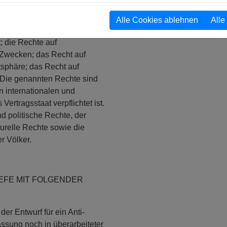
sverbot und würde bei
Alle Cookies ablehnen
Alle
f freie Meinungsäußerung
; die Rechte auf
 Zwecken; das Recht auf
tsphäre; das Recht auf
 Die genannten Rechte sind
n internationalen und
rtragsstaat verpflichtet ist.
d politische Rechte, der
lturelle Rechte sowie die
r Völker.
IEFE MIT FOLGENDER
der Entwurf für ein Anti-
ssung noch in überarbeiteter