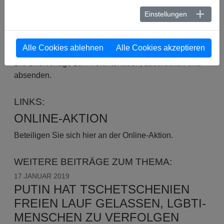
LGBTI.
Einstellungen
BRIEFVORLAGE URGENT ACTION
RUSSLAND
Alle Cookies ablehnen
Alle Cookies akzeptieren
Die Briefvorlage zum herunterladen, ausdrucken und
absenden.
LINKS:
ONLINE-AKTION
Beteiligen Sie sich hier an der Online-Aktion.
WEITERE BEITRÄGE ZUM THEMA:
17.JANUAR 2019
PUTIN HAT TSCHETSCHENIEN
FREIEN LAUF GELASSEN, LGBTI-
MENSCHEN ZU VERFOLGEN