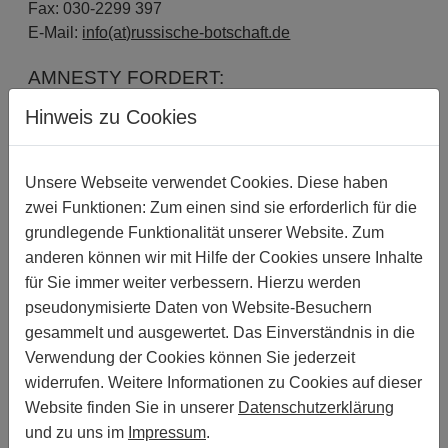
Fax: 030-2299 397
E-Mail:
info(at)russische-botschaft.de
AMNESTY FORDERT:
Bitte führen Sie umgehend eine zielführende und
Hinweis zu Cookies
umfassende Untersuchung der Berichte über die
homosexuellenfeindliche Inhaftierung, Folter und
Tötung von vermeintlichen LGBTI in
Unsere Webseite verwendet Cookies. Diese haben
Tschetschenien durch und gewährleisten Sie,
zwei Funktionen: Zum einen sind sie erforderlich für die
dass alle Täter_innen und Kompliz_innen
grundlegende Funktionalität unserer Website. Zum
solcher Verbrechen vor Gericht gestellt werden.
anderen können wir mit Hilfe der Cookies unsere Inhalte
Ergreifen Sie bitte alle notwendigen Maßnahmen,
für Sie immer weiter verbessern. Hierzu werden
um die Sicherheit derjenigen zu gewährleisten,
pseudonymisierte Daten von Website-Besuchern
die in Tschetschenien aufgrund ihrer
gesammelt und ausgewertet. Das Einverständnis in die
tatsächlichen oder vermeintlichen sexuellen
Verwendung der Cookies können Sie jederzeit
Orientierung in Gefahr sein könnten und
widerrufen. Weitere Informationen zu Cookies auf dieser
verurteilen Sie mit klaren Worten zweifelsfrei
Website finden Sie in unserer
Datenschutzerklärung
jeden diskriminierenden Kommentar von
und zu uns im
Impressum
.
Regierungsvertreter_innen, insbesondere gegen