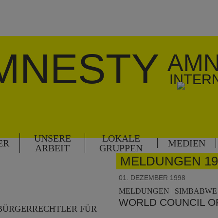
MNESTY
AMN
INTER
UNSERE
LOKALE
ER
MEDIEN
ARBEIT
GRUPPEN
MELDUNGEN 19
01. DEZEMBER 1998
MELDUNGEN | SIMBABWE 
WORLD COUNCIL O
 BÜRGERRECHTLER FÜR