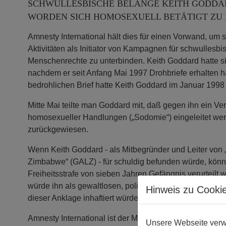
SCHWULLESBISCHE BELANGE KEITH GODDA
WORDEN SICH HOMOSEXUELL BETÄTIGT ZU 
Amnesty International hält dies für einen Vorwand, um s
Aktivitäten als Initiator von Kampagnen für schwullesb
Menschenrechte zu unterbinden. Keith Goddard hatte si
nachdem er seit Anfang Mai 1997 Drohbriefe erhalten hat
bedrohlichen Brief hatte Keith Goddard im Januar 1998 
Mitte Mai teilte man Goddard mit, daß gegen ihn ein Ve
homosexueller Handlungen („Sodomie“) eingeleitet wer
zurückgewiesen.
Wenn Keith Goddard - als Mitbegründer und Leiter von
Zimbabwe“ (GALZ) - für schuldig befunden würde, könn
Freiheitsstrafe von sieben Jahren Gefängnis verurteilt 
würde ihn als gewaltlosen, politischen Gefangenen a
Hinweis zu Cooki
dieser Anklage inhaftiert würde.
Amnesty International ist der Meinung, daß alle Ankla
Unsere Webseite verwe