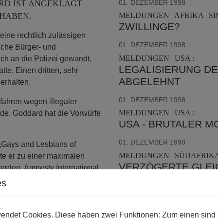
RD IST ANGEKLAGT
01. DEZEMBER 1998
HABEN.
MELDUNGEN | AFRIKA | S
ZWILLINGE?
eine rechtlich zulässigen
01. DEZEMBER 1998
ische Bürger- und
MELDUNGEN | USA :
ch an die Polizei gewandt,
LEGALISIERUNG D
te. Einen dritten, sehr
ABGELEHNT
erhalten.
01. DEZEMBER 1998
rfahren wegen illegaler
MELDUNGEN | USA :
de. Goddard hat die Vorwürfe
USA - BRUTALER 
01. DEZEMBER 1998
 „Gays and Lesbians of
MELDUNGEN | SÜDAFRIKA
te er zu einer maximalen
VERZÖGERTE GLEIC
werden. Amnesty International
LEICHHEIT
nerkennen, wenn er wegen
es
01. OKTOBER 1998
MELDUNGEN | AFRIKA | S
gen gegen Keith Goddard
ndet Cookies. Diese haben zwei Funktionen: Zum einen sind sie