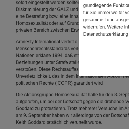
sofort eingestellt werden sollten. Außerdem ist ai besor
grundlegende Funktion
Diskriminierung der GALZ und fordert Simbabwe auf, d
für Sie immer weiter 
eine Bestrafung bzw. eine Inhaftierung von Menschen al
gesammelt und ausgewe
Homosexualität oder auf Grund von einvernehmlichen 
widerrufen. Weitere In
privaten Bereich zwischen Erwachsenen ermöglichen, 
Datenschutzerklärung
Amnesty International vertritt die Position, daß solche 
Menschenrechtsstandards verletzen. Die Menschenrec
Nationen erklärte 1994, daß strafrechtliche Regelungen
Beziehungen unter Strafe stellen, gegen das Recht auf
verstoßen. Diese Rechtsauffassung beruht auch auf de
Unverletzlichkeit, das in dem Internationalen Abkomme
politischen Rechte (ICCPR) garantiert wird
Die Aktionsgruppe Homosexualität hatte für den 8. Sep
aufgerufen, um bei der Botschaft gegen die drohende Ve
Goddard zu protestieren. Trotz mehrerer Versuche im 
am 9. September haben wir allerdings von der Botschaft
Keith Goddard tatsächlich verurteilt wurde.