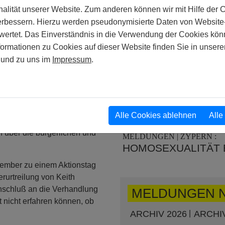
GALZ UNTER DRUC
gt über die ständige
alität unserer Website. Zum anderen können wir mit Hilfe der 
ie bestehenden Gesetze, die
verbessern. Hierzu werden pseudonymisierte Daten von Websit
01. OKTOBER 1998
lein auf Grund ihre
rtet. Das Einverständnis in die Verwendung der Cookies könn
MELDUNGEN | EUROPA | Ö
Geschlechtsverkehr im
ÖSTERREICH – SE
formationen zu Cookies auf dieser Website finden Sie in unsere
aus dem StGB zu streichen.
ABGELEHNT
und zu uns im
Impressum
.
Gesetze internationale
01. JUNI 1998
htskommission der Vereinten
MELDUNGEN | SÜDAFRIKA
, die private homosexuelle
HOMOSEXUALTÄT E
 Schutz vor Diskriminierung
Alle Cookies ablehnen
Alle
m Recht der persönlichen
30. MAI 1998
n über die bürgerlichen und
MELDUNGEN | ZYPERN :
HOMOSEXUALITÄT 
tember zu einem Aktionstag
rurtreilung von Keith
Anschluß an die Verhandlung
MELDUNGEN 
 nicht erfahren können, ob
ARCHIV 2026
ARCHIV