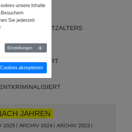
K
Cookies unsere Inhalte
e-Besuchern
en Sie jederzeit
STERREICH :
NKUNG DES SCHUTZALTERS
r
Einstellungen
 :
NTKRIMINALISIERT
 Cookies akzeptieren
ENTKRIMINALISIERT
NACH JAHREN
 2025
ARCHIV 2024
ARCHIV 2023