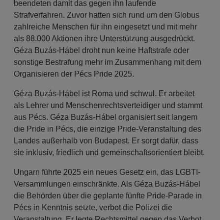
beendeten damit das gegen ihn laufende
Strafverfahren. Zuvor hatten sich rund um den Globus
zahlreiche Menschen für ihn eingesetzt und mit mehr
als 88.000 Aktionen ihre Unterstützung ausgedrückt.
Géza Buzás-Hábel droht nun keine Haftstrafe oder
sonstige Bestrafung mehr im Zusammenhang mit dem
Organisieren der Pécs Pride 2025.
Géza Buzás-Hábel ist Roma und schwul. Er arbeitet
als Lehrer und Menschenrechtsverteidiger und stammt
aus Pécs. Géza Buzás-Hábel organisiert seit langem
die Pride in Pécs, die einzige Pride-Veranstaltung des
Landes außerhalb von Budapest. Er sorgt dafür, dass
sie inklusiv, friedlich und gemeinschaftsorientiert bleibt.
Ungarn führte 2025 ein neues Gesetz ein, das LGBTI-
Versammlungen einschränkte. Als Géza Buzás-Hábel
die Behörden über die geplante fünfte Pride-Parade in
Pécs in Kenntnis setzte, verbot die Polizei die
Veranstaltung. Er legte Rechtsmittel gegen das Verbot