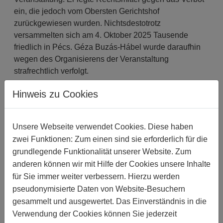
ein, die jedoch vom Obersten Gerichtshof
zurückgewiesen wurden. Nichtsdestotrotz
versammelten sich am 4. Oktober 2025 Tausende
friedlich in Pécs. Géza Buzás-Hábel wurde daraufhin
wegen des Organisierens der Veranstaltung
strafrechtlich verfolgt.
In Ungarn wird das Recht auf friedliche Versammlung
Hinweis zu Cookies
derzeit massiv beschnitten und Pride-Märsche werden
von den Behörden verstärkt ins Visier genommen, u. a.
Unsere Webseite verwendet Cookies. Diese haben
mittels restriktiver Gesetze zur Einschränkung von
LGBTI-Versammlungen.
zwei Funktionen: Zum einen sind sie erforderlich für die
grundlegende Funktionalität unserer Website. Zum
Géza Buzás-Hábel sagte zu Amnesty International:
anderen können wir mit Hilfe der Cookies unsere Inhalte
"Wir dürfen uns nicht von der Angst lähmen lassen und
für Sie immer weiter verbessern. Hierzu werden
zulassen, dass uns jemand unsere Rechte wegnimmt.
pseudonymisierte Daten von Website-Besuchern
Ich möchte allen die Botschaft mitgeben, keine Angst
gesammelt und ausgewertet. Das Einverständnis in die
zu haben. Vielen herzlichen Dank für eure
Verwendung der Cookies können Sie jederzeit
Unterstützung für mich und meinen Fall."