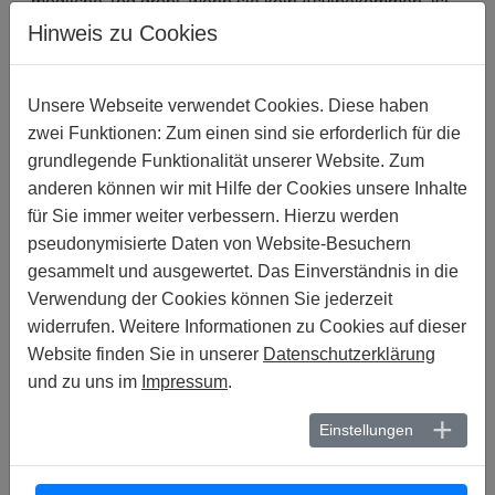
mögliche Tod droht, wenn sie kein Asylbekommen, ist
die Zahl der Abschiebungen aus Mexiko, den USA und
Hinweis zu Cookies
anderswo angestiegen. Die Anzahl von Menschen aus
Guatemala, Honduras und El Salvador, die aus Mexiko
Unsere Webseite verwendet Cookies. Diese haben
abgeschoben wurden, erhöhte sich um fast 180%
zwei Funktionen: Zum einen sind sie erforderlich für die
zwischen 2010 und 2015.
grundlegende Funktionalität unserer Website. Zum
NACH HAUSE GESCHICKT, UM DORT
anderen können wir mit Hilfe der Cookies unsere Inhalte
ERMORDET ZU WERDEN
für Sie immer weiter verbessern. Hierzu werden
pseudonymisierte Daten von Website-Besuchern
Für Saúl ist es zu spät. Der 35jährige Vater von fünf
Kindern wurde in seinem Heimatland Honduras
gesammelt und ausgewertet. Das Einverständnis in die
ermordet, weniger als drei Wochen nachdem er im Juli
Verwendung der Cookies können Sie jederzeit
2016 von Mexiko nach Hause geschickt worden war,
widerrufen. Weitere Informationen zu Cookies auf dieser
nachdem sein Asylantrag abgelehnt worden war. Der
Website finden Sie in unserer
Datenschutzerklärung
Busfahrer - einer der gefährlichsten Berufe in Honduras
und zu uns im
Impressum
.
auf Grund der Kontrolle, die Banden über diese
Branche ausüben - Saúl floh aus dem Land im
Einstellungen
November 2015, nachdem er eine Schießerei überlebt
hatte, bei der seine zwei Söhne schwer verwundet