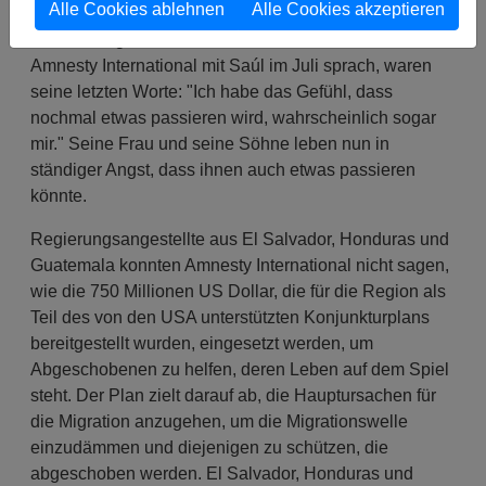
Alle Cookies ablehnen
Alle Cookies akzeptieren
wurden. Die Polizei verfolgte seine Anzeige nicht
weiter und gewährte ihm auch keinen Schutz. Als
Amnesty International mit Saúl im Juli sprach, waren
seine letzten Worte: "Ich habe das Gefühl, dass
nochmal etwas passieren wird, wahrscheinlich sogar
mir." Seine Frau und seine Söhne leben nun in
ständiger Angst, dass ihnen auch etwas passieren
könnte.
Regierungsangestellte aus El Salvador, Honduras und
Guatemala konnten Amnesty International nicht sagen,
wie die 750 Millionen US Dollar, die für die Region als
Teil des von den USA unterstützten Konjunkturplans
bereitgestellt wurden, eingesetzt werden, um
Abgeschobenen zu helfen, deren Leben auf dem Spiel
steht. Der Plan zielt darauf ab, die Hauptursachen für
die Migration anzugehen, um die Migrationswelle
einzudämmen und diejenigen zu schützen, die
abgeschoben werden. El Salvador, Honduras und