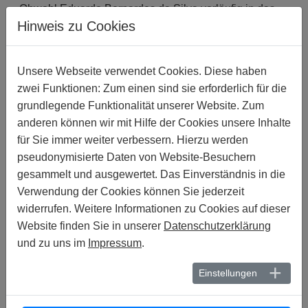
Obwohl Eduardo Bernardes da Silva vorläufig in das
Hinweis zu Cookies
ai-Büro in Porto Alegre versetzt worden war, hat er
weiterhin Morddrohungen erhalten. Am 23. Juni 2000
forderte amnesty international in einem Brief an den
Unsere Webseite verwendet Cookies. Diese haben
Justizminister José Gregori die brasilianischen
zwei Funktionen: Zum einen sind sie erforderlich für die
Bundesbehörden auf, einzugreifen, und drückte ihre
grundlegende Funktionalität unserer Website. Zum
Sorge darüber aus, dass eine neofaschistischen
anderen können wir mit Hilfe der Cookies unsere Inhalte
Gruppe Eduardo Bernardes da Silvas Aufenthaltsort
für Sie immer weiter verbessern. Hierzu werden
anscheinend von der Polizei erfahren hatte. Eine
pseudonymisierte Daten von Website-Besuchern
Antwort auf dieses Schreiben hat amnesty international
bis heute nicht erhalten.
gesammelt und ausgewertet. Das Einverständnis in die
Verwendung der Cookies können Sie jederzeit
Der Fall wurde der neu gegründeten Antirassismus-
widerrufen. Weitere Informationen zu Cookies auf dieser
Einheit "Grupo de Repressão e Análise dos Delitos de
Website finden Sie in unserer
Datenschutzerklärung
Intolerância" (GRADI) zugewiesen. Deren Ermittlungen
und zu uns im
Impressum
.
haben jedoch bislang zu keinem Erfolg geführt, und die
gefährdeten Personen wurden nur in sehr geringem
Einstellungen
Maße beschützt. amnesty international befürchtet
daher, dass die bedrohten Menschenrechtler nach wie