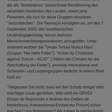
die als "Nordestinos" bezeichnete Bevölkerung des
verarmten Nordosten des Landes, sowie jene
Personen, die sich für diese Gruppen einsetzen,
"auszulöschen". Die Neonazis kündigten an, um den 7.
September 2000, den brasilianischen
Unabhängigkeitstag, herum mehrere
Menschenrechtsorganisationen anzugreifen. Unter
anderem wurden die "Grupo Tortura Nunca Mais"
(Gruppe "Nie mehr Folter"), "Action by Christians
against Torture – ACAT" ("Aktion der Christen für die
Abschaffung der Folter"), amnesty international und
Schwulen- und Lesbengruppen bedroht. In einem Brief
hieß es:
"Vergessen Sie nicht, dass wir den Schutz einiger sehr
mächtiger Leute genießen. Was wird die GRADI
[Grupo de Repressão e Análise dos Delitos de
Intolerância, Antirassismus-Einheit der Polizei] schon
machen? Uns festnehmen? Wir haben ja solche Angst.