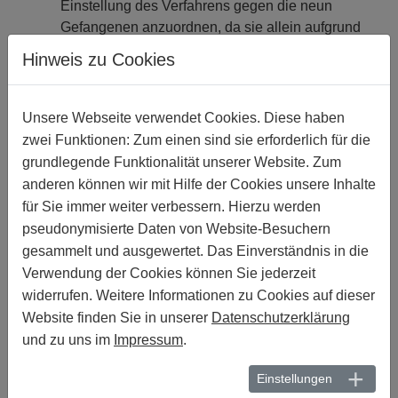
Einstellung des Verfahrens gegen die neun
Gefan­genen anzuordnen, da sie allein aufgrund
ihrer tatsächlichen oder vermeintlichen sexuellen
Hinweis zu Cookies
Orientierung unter Anklage gestellt wurden;
die Behörden auffordern, die neun Personen
sofort und bedingungslos freizulassen, sowie ihr
Unsere Webseite verwendet Cookies. Diese haben
Recht auf Vereinigungsfreiheit zu respektieren,
zwei Funktionen: Zum einen sind sie erforderlich für die
wie es in von Kamerun ratifizierten
grundlegende Funktionalität unserer Website. Zum
internationalen Menschenrechtsabkommen wie
anderen können wir mit Hilfe der Cookies unsere Inhalte
dem Internationalen Pakt über bürgerliche und
für Sie immer weiter verbessern. Hierzu werden
politische Rechte und der Afrikanischen Charta
pseudonymisierte Daten von Website-Besuchern
der Rechte der Menschen und Völker festgelegt
gesammelt und ausgewertet. Das Einverständnis in die
ist;
Verwendung der Cookies können Sie jederzeit
die Behörden auffordern, dafür Sorge zu tragen,
widerrufen. Weitere Informationen zu Cookies auf dieser
dass die medizinischen Untersuchungen unter­
Website finden Sie in unserer
Datenschutzerklärung
lassen werden, mit denen festgestellt werden
und zu uns im
Impressum
.
soll, ob die Angeklagten Analverkehr praktiziert
haben, sowie auf jede andere grausame,
Einstellungen
unmenschliche und erniedrigende Behandlung