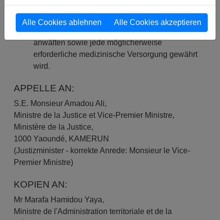
zu verzichten;
bei den Behörden darauf dringen, dass den
Alle Cookies ablehnen
Alle Cookies akzeptieren
Gefangenen Kontakt zu ihren Familien, Rechts­
anwälten sowie jede möglicherweise
erforderliche medizinische Versorgung gewährt
wird.
APPELLE AN:
S.E. Monsieur Amadou Ali,
Ministre de la Justice et Vice-Premier Ministre,
Ministère de la Justice,
1000 Yaoundé, KAMERUN
(Justizminister - korrekte Anrede: Monsieur le Vice-
Premier Ministre)
KOPIEN AN:
Mr Marafa Hamidou Yaya,
Ministre de l'Administration territoriale et de la