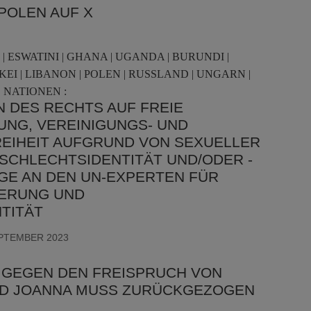
POLEN AUF X
 ESWATINI | GHANA | UGANDA | BURUNDI |
KEI | LIBANON | POLEN | RUSSLAND | UNGARN |
 NATIONEN :
 DES RECHTS AUF FREIE
G, VEREINIGUNGS- UND V
HEIT AUFGRUND VON SEXUELLER O
CHLECHTSIDENTITÄT UND/ODER -A
 AN DEN UN-EXPERTEN FÜR S
RUNG UND G
TITÄT
EPTEMBER 2023
 GEGEN DEN FREISPRUCH VON
UND JOANNA MUSS ZURÜCKGEZOGEN