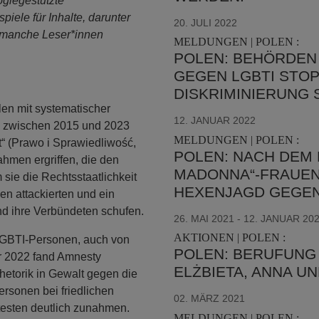
ogiegestützte
iele für Inhalte, darunter
20. JULI 2022
ür manche Leser*innen
MELDUNGEN | POLEN :
POLEN: BEHÖRDEN
GEGEN LGBTI STOP
DISKRIMINIERUNG
en mit systematischer
12. JANUAR 2022
ch zwischen 2015 und 2023
MELDUNGEN | POLEN :
t“ (Prawo i Sprawiedliwość,
POLEN: NACH DEM
hmen ergriffen, die den
MADONNA“-FRAUEN
 sie die Rechtsstaatlichkeit
HEXENJAGD GEGEN
n attackierten und ein
d ihre Verbündeten schufen.
26. MAI 2021 - 12. JANUAR 20
AKTIONEN | POLEN :
LGBTI-Personen, auch von
POLEN: BERUFUNG
hr 2022 fand Amnesty
ELŻBIETA, ANNA U
hetorik in Gewalt gegen die
rsonen bei friedlichen
02. MÄRZ 2021
esten deutlich zunahmen.
MELDUNGEN | POLEN :