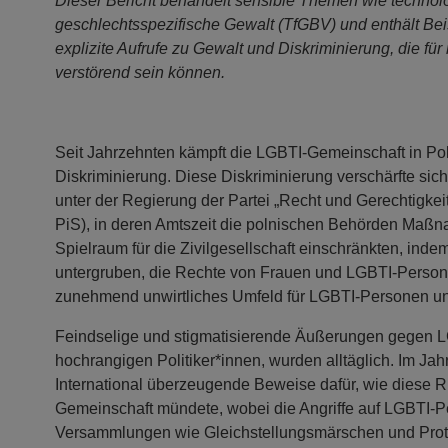
Dieser Bericht behandelt sensible Themen wie technol
geschlechtsspezifische Gewalt (TfGBV) und enthält Beisp
explizite Aufrufe zu Gewalt und Diskriminierung, die f
verstörend sein können.
Seit Jahrzehnten kämpft die LGBTI-Gemeinschaft in Pol
Diskriminierung. Diese Diskriminierung verschärfte si
unter der Regierung der Partei „Recht und Gerechtigkei
PiS), in deren Amtszeit die polnischen Behörden Maßna
Spielraum für die Zivilgesellschaft einschränkten, indem
untergruben, die Rechte von Frauen und LGBTI-Persone
zunehmend unwirtliches Umfeld für LGBTI-Personen un
Feindselige und stigmatisierende Äußerungen gegen 
hochrangigen Politiker*innen, wurden alltäglich. Im Ja
International überzeugende Beweise dafür, wie diese R
Gemeinschaft mündete, wobei die Angriffe auf LGBTI-Pe
Versammlungen wie Gleichstellungsmärschen und Prot