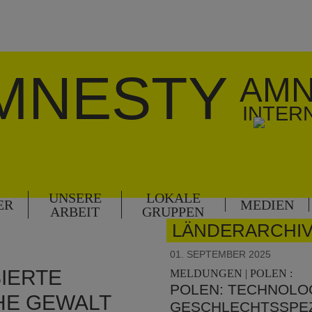
MNESTY
AMN
INTER
UNSERE
LOKALE
ER
MEDIEN
ARBEIT
GRUPPEN
LÄNDERARCHIV
01. SEPTEMBER 2025
IERTE
MELDUNGEN | POLEN :
POLEN: TECHNOLO
HE GEWALT
GESCHLECHTSSPEZI