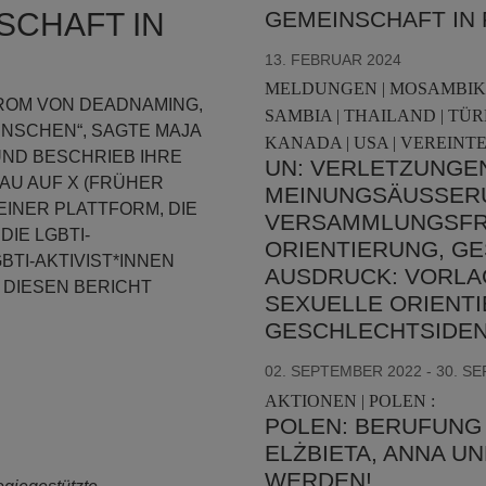
SCHAFT IN
GEMEINSCHAFT IN 
13. FEBRUAR 2024
MELDUNGEN | MOSAMBIK |
TROM VON DEADNAMING,
SAMBIA | THAILAND | TÜR
NSCHEN“, SAGTE MAJA
KANADA | USA | VEREINTE
ND BESCHRIEB IHRE
UN: VERLETZUNGEN
AU AUF X (FRÜHER
MEINUNGSÄUSSERUN
EINER PLATTFORM, DIE
ERSAMMLUNGSFREI
DIE LGBTI-
RIENTIERUNG, GES
TI-AKTIVIST*INNEN
USDRUCK: VORLAGE
 DIESEN BERICHT
EXUELLE ORIENTIE
ESCHLECHTSIDEN
02. SEPTEMBER 2022 - 30. S
AKTIONEN | POLEN :
POLEN: BERUFUNG
ELŻBIETA, ANNA 
WERDEN!