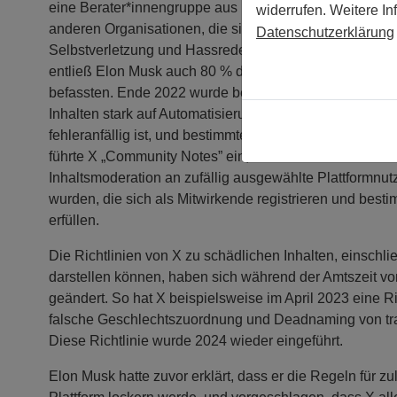
eine Berater*innengruppe aus 100 zivilgesellschaftlic
widerrufen. Weitere In
anderen Organisationen, die sich mit Kinderausbeutung
Datenschutzerklärung
Selbstverletzung und Hassreden auf der Plattform befa
entließ Elon Musk auch 80 % der Ingenieure, die sich m
befassten. Ende 2022 wurde berichtet, dass er plante, 
Inhalten stark auf Automatisierung zu verlassen, eine
fehleranfällig ist, und bestimmte manuelle Überprüfung
führte X „Community Notes” ein, wodurch im Wesentlic
Inhaltsmoderation an zufällig ausgewählte Plattformnut
wurden, die sich als Mitwirkende registrieren und best
erfüllen.
Die Richtlinien von X zu schädlichen Inhalten, einschli
darstellen können, haben sich während der Amtszeit vo
geändert. So hat X beispielsweise im April 2023 eine Ri
falsche Geschlechtszuordnung und Deadnaming von tr
Diese Richtlinie wurde 2024 wieder eingeführt.
Elon Musk hatte zuvor erklärt, dass er die Regeln für zu