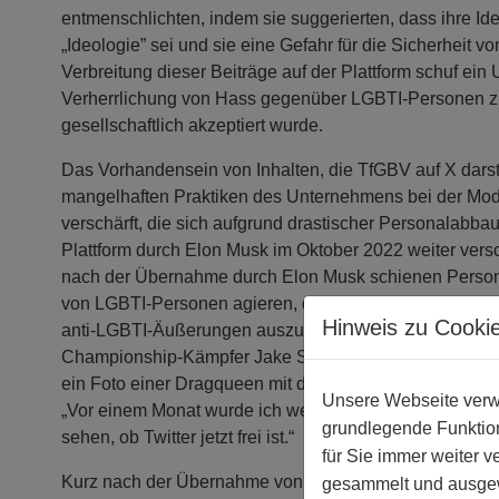
entmenschlichten, indem sie suggerierten, dass ihre Iden
„Ideologie” sei und sie eine Gefahr für die Sicherheit vo
Verbreitung dieser Beiträge auf der Plattform schuf ein
Verherrlichung von Hass gegenüber LGBTI-Personen z
gesellschaftlich akzeptiert wurde.
Das Vorhandensein von Inhalten, die TfGBV auf X darst
mangelhaften Praktiken des Unternehmens bei der Mod
verschärft, die sich aufgrund drastischer Personalabb
Plattform durch Elon Musk im Oktober 2022 weiter vers
nach der Übernahme durch Elon Musk schienen Person
von LGBTI-Personen agieren, damit zu beginnen, die G
Hinweis zu Cooki
anti-LGBTI-Äußerungen auszutesten. Der ehemalige Ul
Championship-Kämpfer Jake Shields (der 34.000 Followe
ein Foto einer Dragqueen mit der Bildunterschrift: „Das is
Unsere Webseite verwe
„Vor einem Monat wurde ich wegen genau diesem Tweet
grundlegende Funktion
sehen, ob Twitter jetzt frei ist.“
für Sie immer weiter 
Kurz nach der Übernahme von X löste Elon Musk den Tr
gesammelt und ausgewe