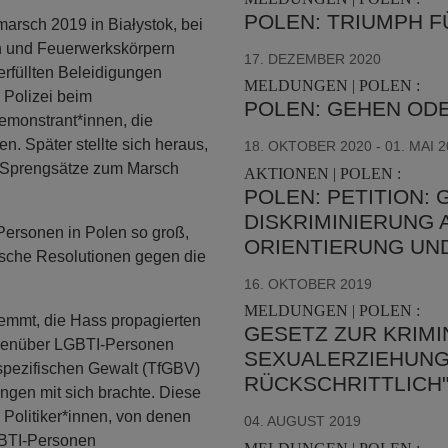
POLEN: TRIUMPH FÜ
marsch 2019 in Białystok, bei
en und Feuerwerkskörpern
17. DEZEMBER 2020
rfüllten Beleidigungen
MELDUNGEN | POLEN :
 Polizei beim
POLEN: GEHEN ODE
emonstrant*innen, die
. Später stellte sich heraus,
18. OKTOBER 2020 - 01. MAI 
 Sprengsätze zum Marsch
AKTIONEN | POLEN :
POLEN: PETITION:
DISKRIMINIERUNG
Personen in Polen so groß,
ORIENTIERUNG UN
ische Resolutionen gegen die
16. OKTOBER 2019
MELDUNGEN | POLEN :
emmt, die Hass propagierten
GESETZ ZUR KRIMI
gegenüber LGBTI-Personen
SEXUALERZIEHUNG 
sspezifischen Gewalt (TfGBV)
ÜCKSCHRITTLICH
gen mit sich brachte. Diese
 Politiker*innen, von denen
04. AUGUST 2019
LGBTI-Personen