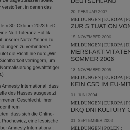
DEUTSCHLAND
 Beiträge zulassen sollte,
r verstoßen, in denen das
20. FEBRUAR 2007
MELDUNGEN | EUROPA | P
ZUR SITUATION VO
r dem 30. Oktober 2023 hieß
ine Null-Toleranz-Politik
15. NOVEMBER 2006
t unserer Nutzer*innen zu
MELDUNGEN | EUROPA | D
ndlungen zu verhindern.“
MERSI-AKTIVITÄTEN
tet die Richtlinie nun: „Wir
SOMMER 2006
ichtbarkeit verringern, um
 Normalisierung gewalttätiger
18. NOVEMBER 2005
.)
MELDUNGEN | EUROPA | P
KEIN CSD IM EU-M
 Amnesty International, dass
 Welle des Hasses ausgesetzt
01. JUNI 2004
mmenen Geschlecht, ihrer
MELDUNGEN | EUROPA | P
oder ihrem
DKQ DNI KULTURY 
rten, dass sich die Online-
01. SEPTEMBER 2003
a Prochowicz, eine lesbische
ber Amnesty International:
MELDUNGEN | POLEN :