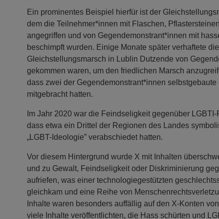
Ein prominentes Beispiel hierfür ist der Gleichstellungs
dem die Teilnehmer*innen mit Flaschen, Pflasterstein
angegriffen und von Gegendemonstrant*innen mit hasse
beschimpft wurden. Einige Monate später verhaftete die
Gleichstellungsmarsch in Lublin Dutzende von Gegend
gekommen waren, um den friedlichen Marsch anzugreifen
dass zwei der Gegendemonstrant*innen selbstgebaute
mitgebracht hatten.
Im Jahr 2020 war die Feindseligkeit gegenüber LGBTI-
dass etwa ein Drittel der Regionen des Landes symbol
„LGBT-Ideologie” verabschiedet hatten.
Vor diesem Hintergrund wurde X mit Inhalten überschw
und zu Gewalt, Feindseligkeit oder Diskriminierung 
aufriefen, was einer technologiegestützten geschlecht
gleichkam und eine Reihe von Menschenrechtsverletzun
Inhalte waren besonders auffällig auf den X-Konten von
viele Inhalte veröffentlichten, die Hass schürten und 