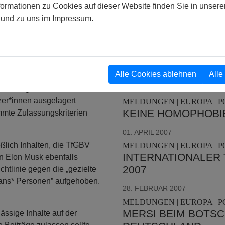
POLEN LÄSST HUN
hen, Menschenrechts- und
formationen zu Cookies auf dieser Website finden Sie in unsere
HASSVERBRECHEN 
, Selbstmord,
und zu uns im
Impressum
.
sste. Schätzungen zufolge
26. SEPTEMBER 2015
it Vertrauen und Sicherheit
MELDUNGEN | POLEN :
sich bei der Moderation von
POLEN BENACHTEI
 Methode, die bekanntermaßen
HASSVERBRECHEN
Alle Cookies ablehnen
Alle
en zu streichen. Im Jahr 2023
14. SEPTEMBER 2007
hen einige Funktionen der
zer*innen ausgelagert
MELDUNGEN | EUROPA | P
KEINE HOMOPHOBI
immte Zulassungskriterien
01. APRIL 2007
eßlich Inhalten, die TfGBV
MELDUNGEN | EUROPA | P
INTERNATIONALER 
n Elon Musk ebenfalls
2007
chtlinie gegen die „gezielte
ans* Personen” aufgehoben.
28. FEBRUAR 2007
MELDUNGEN | EUROPA | P
MERSI BEIM BOTSC
lässige Inhalte auf der