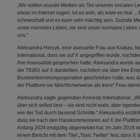
„Wir sollten soziale Medien als Teil unseres sozialen
etwas im Internet sagen, tut es weh, als wäre es real ... E
schmerzhaft und es kann sehr mächtig sein. Soziale Me
unser normales Leben, sie sind unser normales Leben u
uns.“
Aleksandra Herzyk, eine asexuelle Frau aus Krakau, b
International, dass sie auf X angegriffen wurde, nachde
ihre Asexualität gesprochen hatte. Aleksandra wurde auc
die TfGBV auf X darstellten, nachdem sie über ihre Ent
Brustverkleinerungsoperation geschrieben hatte, was da
der Plattform sie fälschlicherweise als trans* Frau identif
Aleksandra sagte gegenüber Amnesty International: „Wi
über sich selbst liest – sie sind nicht wahr, aber irgendw
wie der Tod durch tausend Schnitte.“ Aleksandra erzählt
dass sie nach den Hasskommentaren auf X die Plattform
Anfang 2024 endgültig abgemeldet hat. Im Jahr 2018 ste
einem Bericht mit dem Titel „Toxic Twitter“ fest, dass X 