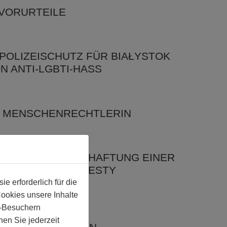
 VORURTEILE
POLIZEISCHUTZ FÜR BIAŁYSTOK
N ANTI-LGBTI-HASS
N MENSCHENRECHTLERIN
G BEI UND VERHAFTUNG EINER
TREFFEN MIT AMNESTY
 erforderlich für die
Cookies unsere Inhalte
RZ 2016
e-Besuchern
en Sie jederzeit