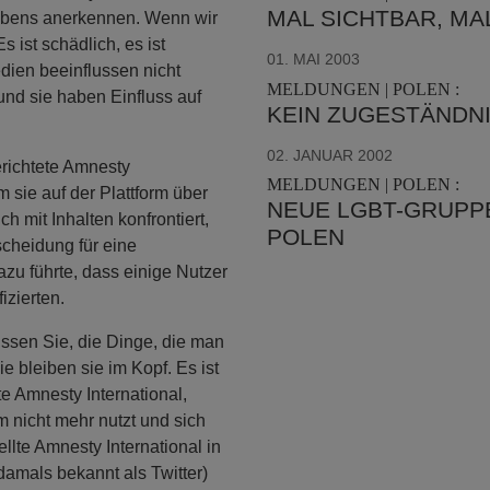
MAL SICHTBAR, MAL
 Lebens anerkennen. Wenn wir
s ist schädlich, es ist
01. MAI 2003
dien beeinflussen nicht
MELDUNGEN | POLEN :
nd sie haben Einfluss auf
KEIN ZUGESTÄNDNI
02. JANUAR 2002
erichtete Amnesty
MELDUNGEN | POLEN :
m sie auf der Plattform über
NEUE LGBT-GRUPPE
h mit Inhalten konfrontiert,
POLEN
scheidung für eine
zu führte, dass einige Nutzer
izierten.
ssen Sie, die Dinge, die man
ie bleiben sie im Kopf. Es ist
e Amnesty International,
 nicht mehr nutzt und sich
llte Amnesty International in
(damals bekannt als Twitter)