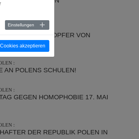
DERTE OPFER VON
r
IM STICH
Einstellungen
LIGT HUNDERTE OPFER VON
 Cookies akzeptieren
OLEN :
E AN POLENS SCHULEN!
OLEN :
TAG GEGEN HOMOPHOBIE 17. MAI
OLEN :
HAFTER DER REPUBLIK POLEN IN