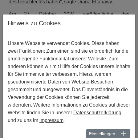
des Geschlechts haben“, sagte Diana Eltahawy.
Am 27. Oktober 2024 veröffentlichte das
Justizministerium eine Erklärung, in der es die
Hinweis zu Cookies
zunehmende Nutzung von Social-Media-Plattformen
wie TikTok und Instagram zur Verbreitung von Inhalten,
Unsere Webseite verwendet Cookies. Diese haben
die „gegen die öffentliche Moral“ verstoßen, verurteilte
zwei Funktionen: Zum einen sind sie erforderlich für die
und die Staatsanwält*innen aufforderte, „die
notwendigen gerichtlichen Maßnahmen zu ergreifen
grundlegende Funktionalität unserer Website. Zum
und Ermittlungen gegen jeden einzuleiten, der Daten,
anderen können wir mit Hilfe der Cookies unsere Inhalte
Bilder und Videoclips mit Inhalten produziert, anzeigt
für Sie immer weiter verbessern. Hierzu werden
oder veröffentlicht, die die moralischen Werte
pseudonymisierte Daten von Website-Besuchern
untergraben“. Nach Angaben von Damj löste die
gesammelt und ausgewertet. Das Einverständnis in die
Erklärung des Ministeriums eine Kampagne gegen
Verwendung der Cookies können Sie jederzeit
LGBTI-Personen aus.
widerrufen. Weitere Informationen zu Cookies auf dieser
Website finden Sie in unserer
Datenschutzerklärung
Wenige Tage nach dieser Erklärung wurden fünf
und zu uns im
Impressum
.
Urheber*innen von Inhalten, darunter auch Khoubaib,
der geschlechtsuntypisch ist, verhaftet und unter
Einstellungen
anderem wegen „öffentlicher Unsittlichkeit und