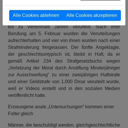
Verbreitung von Inhalten, die gegen die guten Sitten
verstoßen“ angeklagt. Sie wurden für schuldig
Alle Cookies ablehnen
Alle Cookies akzeptieren
befunden und am 31. Oktober 2024 zu Haftstrafen von
bis zu viereinhalb Jahren verurteilt. Nach ihrer
Berufung am 5. Februar wurden die Verurteilungen
aufrechterhalten und vier von ihnen wurden nach einer
Strafminderung freigelassen. Der fünfte Angeklagte,
der geschlechtsuntypisch ist, bleibt in Haft, da er
gemäß Artikel 234 des Strafgesetzbuchs wegen
„Verletzung der Moral durch Anstiftung Minderjähriger
zur Ausschweifung“ zu einer zweijährigen Haftstrafe
und einer Geldstrafe von 1.000 Dinar verurteilt wurde,
weil er Videos erstellt und in den sozialen Medien
veröffentlicht hatte.
Erzwungene anale „Untersuchungen“ kommen einer
Folter gleich
Männer, die beschuldigt werden, gleichgeschlechtliche