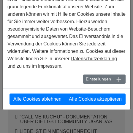
"DER VERURTEILTE": KURZFILM IN
grundlegende Funktionalität unserer Website. Zum
KOOPERATION MIT AMNESTY
anderen können wir mit Hilfe der Cookies unsere Inhalte
INTERNATIONAL
für Sie immer weiter verbessern. Hierzu werden
KAMERUN: EIN KUSS IST KEIN
pseudonymisierte Daten von Website-Besuchern
VERBRECHEN!
gesammelt und ausgewertet. Das Einverständnis in die
7. MENSCHENRECHTSPREIS VON
Verwendung der Cookies können Sie jederzeit
AMNESTY DEUTSCHLAND FÜR ALICE
NKOM
widerrufen. Weitere Informationen zu Cookies auf dieser
Website finden Sie in unserer
Datenschutzerklärung
BORN THIS WAY - 2013
und zu uns im
Impressum
.
LIEBE IST KEIN VERBRECHEN!
ANSCHAUEN UND MITMACHEN!
Einstellungen
VIDEO - NOXOLO NOGWAZA - BRIEFE
GEGEN DAS VERGESSEN
IDAHO MAINZ 2013
Alle Cookies ablehnen
Alle Cookies akzeptieren
SOFIA PRIDE 2012
"CALL ME KUCHU" - DOKUMENTATION
ÜBER DIE LGBT-COMMUNITY UGANDAS
LIEBE IST EIN MENSCHENRECHT