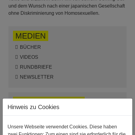
und dem Wunsch nach einer japanischen Gesellschaft
ohne Diskriminierung von Homosexuellen.
MEDIEN
BÜCHER
VIDEOS
RUNDBRIEFE
NEWSLETTER
WEITERE VIDEOS
Hinweis zu Cookies
JAPAN: LIEBE JENSEITS DER
GESCHLECHTER
Unsere Webseite verwendet Cookies. Diese haben
JOHN JEANETTE: ICH ENTSCHEIDE, WER
ICH BIN!
zwei Funktionen: Zum einen sind sie erforderlich für die