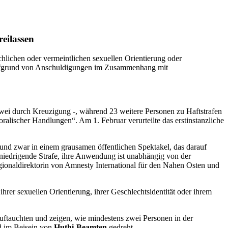
eilassen
lichen oder vermeintlichen sexuellen Orientierung oder
 aufgrund von Anschuldigungen im Zusammenhang mit
wei durch Kreuzigung -, während 23 weitere Personen zu Haftstrafen
lischer Handlungen“. Am 1. Februar verurteilte das erstinstanzliche
und zwar in einem grausamen öffentlichen Spektakel, das darauf
 erniedrigende Strafe, ihre Anwendung ist unabhängig von der
gionaldirektorin von Amnesty International für den Nahen Osten und
er sexuellen Orientierung, ihrer Geschlechtsidentität oder ihrem
auftauchten und zeigen, wie mindestens zwei Personen in der
d im Beisein von
Huthi-Beamten
gedreht.