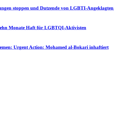
ungen stoppen und Dutzende von LGBTI-Angeklagten f
Zehn Monate Haft für LGBTQI-Aktivisten
Jemen: Urgent Action: Mohamed al-Bokari inhaftiert