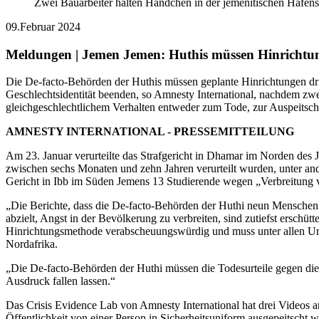
Zwei Bauarbeiter halten Händchen in der jemenitischen Hafe
09.Februar 2024
Meldungen | Jemen
Jemen: Huthis müssen Hinrichtu
Die De-facto-Behörden der Huthis müssen geplante Hinrichtungen dri
Geschlechtsidentität beenden, so Amnesty International, nachdem z
gleichgeschlechtlichem Verhalten entweder zum Tode, zur Auspeitschu
AMNESTY INTERNATIONAL - PRESSEMITTEILUNG
Am 23. Januar verurteilte das Strafgericht in Dhamar im Norden des
zwischen sechs Monaten und zehn Jahren verurteilt wurden, unter an
Gericht in Ibb im Süden Jemens 13 Studierende wegen „Verbreitung 
„Die Berichte, dass die De-facto-Behörden der Huthi neun Menschen 
abzielt, Angst in der Bevölkerung zu verbreiten, sind zutiefst erschü
Hinrichtungsmethode verabscheuungswürdig und muss unter allen Umst
Nordafrika.
„Die De-facto-Behörden der Huthi müssen die Todesurteile gegen dies
Ausdruck fallen lassen.“
Das Crisis Evidence Lab von Amnesty International hat drei Videos an
Öffentlichkeit von einer Person in Sicherheitsuniform ausgepeitsch