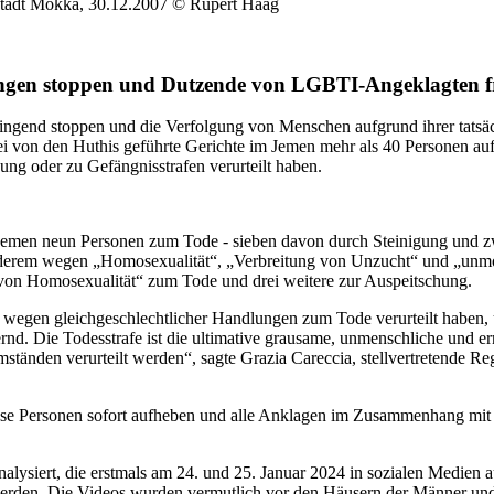
nstadt Mokka, 30.12.2007 © Rupert Haag
ngen stoppen und Dutzende von LGBTI-Angeklagten fr
ngend stoppen und die Verfolgung von Menschen aufgrund ihrer tatsäch
wei von den Huthis geführte Gerichte im Jemen mehr als 40 Personen
ng oder zu Gefängnisstrafen verurteilt haben.
 Jemen neun Personen zum Tode - sieben davon durch Steinigung und z
derem wegen „Homosexualität“, „Verbreitung von Unzucht“ und „unmora
von Homosexualität“ zum Tode und drei weitere zur Auspeitschung.
wegen gleichgeschlechtlicher Handlungen zum Tode verurteilt haben, 
tternd. Die Todesstrafe ist die ultimative grausame, unmenschliche und
änden verurteilt werden“, sagte Grazia Careccia, stellvertretende Re
e Personen sofort aufheben und alle Anklagen im Zusammenhang mit ihr
alysiert, die erstmals am 24. und 25. Januar 2024 in sozialen Medien 
t werden. Die Videos wurden vermutlich vor den Häusern der Männer un