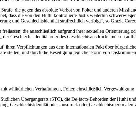
Strafe, die gegen das absolute Verbot von Folter und anderen Misshand
bel, dass die von den Huthi kontrollierte Justiz weiterhin schwerwieg
rung und Geschlechtsidentität strafrechtlich verfolgt“, so Grazia Carec
reilassen, die ausschließlich aufgrund ihrer sexuellen Orientierung od
, der Geschlechtsidentität oder des Geschlechtsausdrucks müssen aufh
uf, ihren Verpflichtungen aus dem Internationalen Pakt über bürgerli
rafe stellen, und durch die Beseitigung jeglicher Form von Diskriminier
mit willkürlichen Verhaftungen, Folter, einschließlich Vergewaltigu
es Südlichen Übergangsrats (STC), die De-facto-Behörden der Huthi un
ng, Geschlechtsidentität oder -ausdruck oder Geschlechtsmerkmalen wil