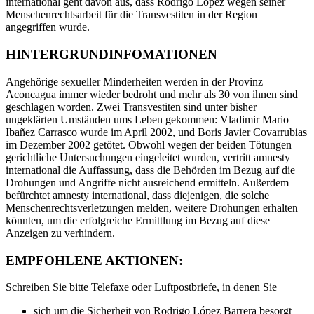
international geht davon aus, dass Rodrigo López wegen seiner
Menschenrechtsarbeit für die Transvestiten in der Region
angegriffen wurde.
HINTERGRUNDINFOMATIONEN
Angehörige sexueller Minderheiten werden in der Provinz
Aconcagua immer wieder bedroht und mehr als 30 von ihnen sind
geschlagen worden. Zwei Transvestiten sind unter bisher
ungeklärten Umständen ums Leben gekommen: Vladimir Mario
Ibañez Carrasco wurde im April 2002, und Boris Javier Covarrubias
im Dezember 2002 getötet. Obwohl wegen der beiden Tötungen
gerichtliche Untersuchungen eingeleitet wurden, vertritt amnesty
international die Auffassung, dass die Behörden im Bezug auf die
Drohungen und Angriffe nicht ausreichend ermitteln. Außerdem
befürchtet amnesty international, dass diejenigen, die solche
Menschenrechtsverletzungen melden, weitere Drohungen erhalten
könnten, um die erfolgreiche Ermittlung im Bezug auf diese
Anzeigen zu verhindern.
EMPFOHLENE AKTIONEN:
Schreiben Sie bitte Telefaxe oder Luftpostbriefe, in denen Sie
sich um die Sicherheit von Rodrigo López Barrera besorgt